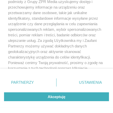
podmioty z Grupy ZPR Media uzyskujemy dostęp i
przechowujemy informacje na urządzeniu oraz
przetwarzamy dane osobowe, takie jak unikalne
identyfikatory, standardowe informacje wysyłane przez
urządzenie czy dane przeglądania w celu zapewniania
spersonalizowanych reklam, wybór spersonalizowanych
treści, pomiar reklam i treści, badanie odbiorców oraz
ulepszanie usług. Za zgodą Użytkownika my i Zaufani
Partnerzy możemy używać dokładnych danych
geolokalizacyjnych oraz aktywnie skanować
charakterystykę urządzenia do celów identyfikacji.
Ponieważ cenimy Twoją prywatność, prosimy o zgodę na
korzystanie z tych technologii poprzez kliknięcie
„Akceptuję”. Zgoda jest dobrowolna i zawsze możesz ją
zmienić/wycofać klikając przycisk ustawień prywatności
PARTNERZY
USTAWIENIA
znajdujący się w lewym dolnym rogu strony
. Niektóre
rodzaje przetwarzania danych nie wymagają zgody
Akceptuję
użytkownika, ale masz prawo sprzeciwić się takiemu
przetwarzaniu. Preferencje będą miały zastosowanie tylko
na tej witrynie.