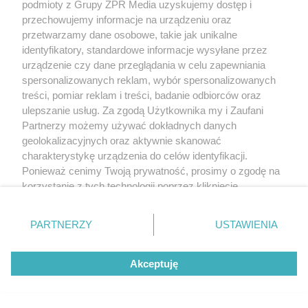
podmioty z Grupy ZPR Media uzyskujemy dostęp i
przechowujemy informacje na urządzeniu oraz
przetwarzamy dane osobowe, takie jak unikalne
identyfikatory, standardowe informacje wysyłane przez
urządzenie czy dane przeglądania w celu zapewniania
spersonalizowanych reklam, wybór spersonalizowanych
treści, pomiar reklam i treści, badanie odbiorców oraz
ulepszanie usług. Za zgodą Użytkownika my i Zaufani
Partnerzy możemy używać dokładnych danych
geolokalizacyjnych oraz aktywnie skanować
charakterystykę urządzenia do celów identyfikacji.
Ponieważ cenimy Twoją prywatność, prosimy o zgodę na
korzystanie z tych technologii poprzez kliknięcie
„Akceptuję”. Zgoda jest dobrowolna i zawsze możesz ją
zmienić/wycofać klikając przycisk ustawień prywatności
PARTNERZY
USTAWIENIA
znajdujący się w lewym dolnym rogu strony
. Niektóre
rodzaje przetwarzania danych nie wymagają zgody
Akceptuję
użytkownika, ale masz prawo sprzeciwić się takiemu
przetwarzaniu. Preferencje będą miały zastosowanie tylko
na tej witrynie.