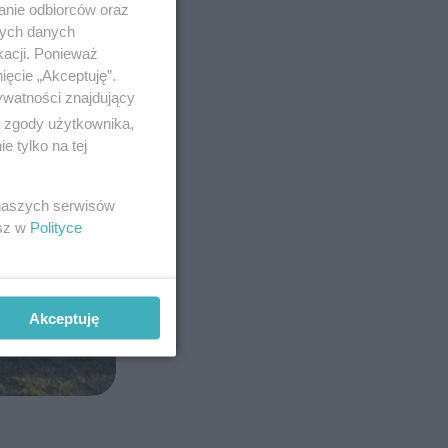
anie odbiorców oraz
nych danych
kacji. Ponieważ
ięcie „Akceptuję”.
ywatności znajdujący
ą zgody użytkownika,
 tylko na tej
 naszych serwisów
esz w
Polityce
Akceptuję