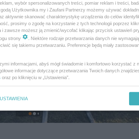
klam, wybór spersonalizowanych treści, pomiar reklam i treści, bad
 zgodą Użytkownika my i Zaufani Partnerzy możemy używać dokład
az aktywnie skanować charakterystykę urządzenia do celów identyfi
ść, prosimy o zgodę na korzystanie z tych technologii poprzez klikn
a i zawsze możesz ją zmienić/wycofać klikając przycisk ustawień pr
ogu strony
. Niektóre rodzaje przetwarzania danych nie wymagaj
iwić się takiemu przetwarzaniu. Preferencje będą miały zastosowanie
szymi informacjami, abyś mógł świadomie i komfortowo korzystać z
gółowe informacje dotyczące przetwarzania Twoich danych znajdzi
s
oraz po kliknięciu w „Ustawienia”.
USTAWIENIA