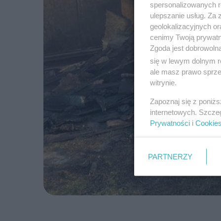
spersonalizowanych re
ulepszanie usług. Za
geolokalizacyjnych or
cenimy Twoją prywatno
Zgoda jest dobrowoln
się w lewym dolnym r
ale masz prawo sprzec
witrynie.
Zapoznaj się z poniż
internetowych. Szcze
Prywatności
i
Cookie
PARTNERZY