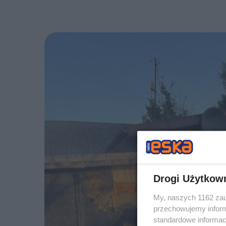
Drogi Użytkow
My, naszych 1162 zau
przechowujemy informa
standardowe informac