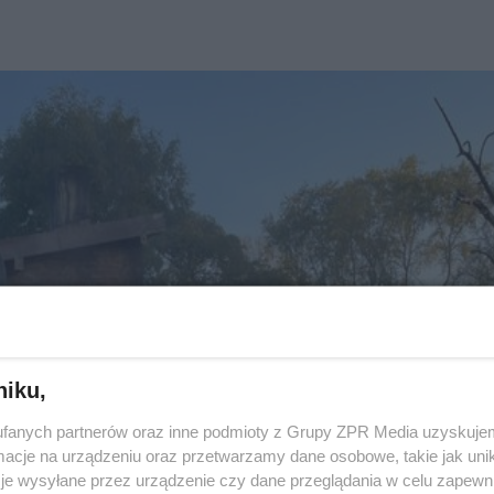
niku,
fanych partnerów oraz inne podmioty z Grupy ZPR Media uzyskujem
cje na urządzeniu oraz przetwarzamy dane osobowe, takie jak unika
je wysyłane przez urządzenie czy dane przeglądania w celu zapewn