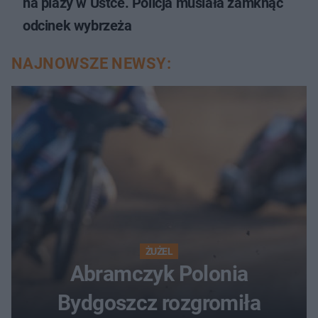
na plaży w Ustce. Policja musiała zamknąć
odcinek wybrzeża
NAJNOWSZE NEWSY:
ŻUŻEL
Abramczyk Polonia
Bydgoszcz rozgromiła