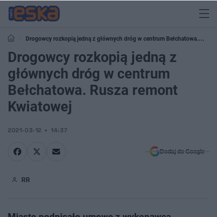
Drogowcy rozkopią jedną z głównych dróg w centrum Bełchatowa.
Rusza remont Kwiatowej
Drogowcy rozkopią jedną z
głównych dróg w centrum
Bełchatowa. Rusza remont
Kwiatowej
2021-03-12
14:37
Dodaj do Google
RR
Miasto podpisało umowę z wykonawcą