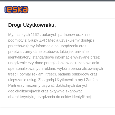
Drogi Użytkowniku,
My, naszych 1162 zaufanych partnerów oraz inne
Żaden utwór zamieszczony w serwisie nie może być powielany i
podmioty z Grupy ZPR Media uzyskujemy dostęp i
rozpowszechniany lub dalej rozpowszechniany w jakikolwiek sposób (w
tym także elektroniczny lub mechaniczny) na jakimkolwiek polu
przechowujemy informacje na urządzeniu oraz
eksploatacji w jakiejkolwiek formie, włącznie z umieszczaniem w
przetwarzamy dane osobowe, takie jak unikalne
Internecie bez pisemnej zgody właściciela praw. Jakiekolwiek użycie lub
identyfikatory, standardowe informacje wysyłane przez
wykorzystanie utworów w całości lub w części z naruszeniem prawa,
tzn. bez właściwej zgody, jest zabronione pod groźbą kary i może być
urządzenie czy dane przeglądania w celu zapewniania
ścigane prawnie.
spersonalizowanych reklam, wybór spersonalizowanych
treści, pomiar reklam i treści, badanie odbiorców oraz
ulepszanie usług. Za zgodą Użytkownika my i Zaufani
Partnerzy możemy używać dokładnych danych
geolokalizacyjnych oraz aktywnie skanować
charakterystykę urządzenia do celów identyfikacji.
Ponieważ cenimy Twoją prywatność, prosimy o zgodę na
O nas
korzystanie z tych technologii poprzez kliknięcie
Informacje prawne
„Akceptuję”. Zgoda jest dobrowolna i zawsze możesz ją