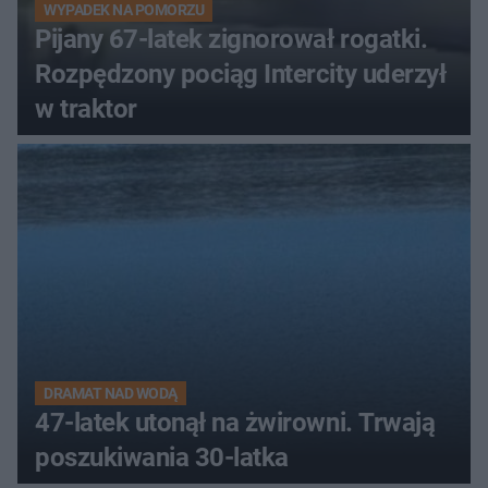
WYPADEK NA POMORZU
Pijany 67-latek zignorował rogatki.
Rozpędzony pociąg Intercity uderzył
w traktor
DRAMAT NAD WODĄ
47-latek utonął na żwirowni. Trwają
poszukiwania 30-latka