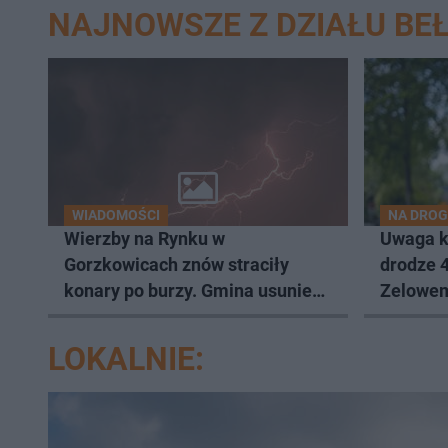
NAJNOWSZE Z DZIAŁU B
WIADOMOŚCI
NA DRO
Wierzby na Rynku w
Uwaga k
Gorzkowicach znów straciły
drodze 
konary po burzy. Gmina usunie
Zelowem
cztery
LOKALNIE: