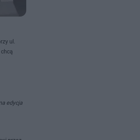
rzy ul.
y chcą
na edycja