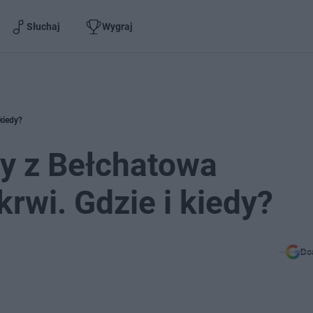
Słuchaj
Wygraj
 kiedy?
cy z Bełchatowa
krwi. Gdzie i kiedy?
Do