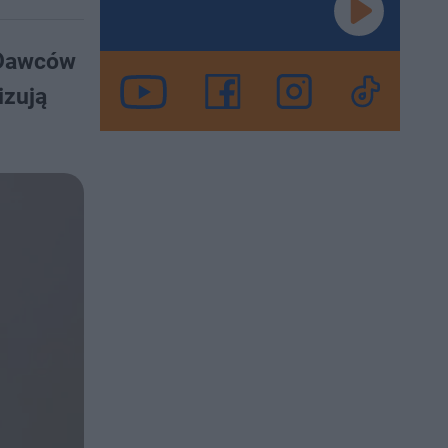
 Dawców
izują