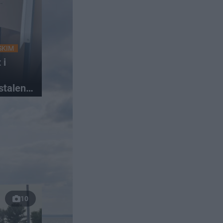
SKIM
 i
stalenia
10