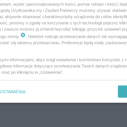
klam, wybór spersonalizowanych treści, pomiar reklam i treści, bad
 zgodą Użytkownika my i Zaufani Partnerzy możemy używać dokład
az aktywnie skanować charakterystykę urządzenia do celów identyfi
ść, prosimy o zgodę na korzystanie z tych technologii poprzez klikn
a i zawsze możesz ją zmienić/wycofać klikając przycisk ustawień pr
ogu strony
. Niektóre rodzaje przetwarzania danych nie wymagaj
iwić się takiemu przetwarzaniu. Preferencje będą miały zastosowanie
szymi informacjami, abyś mógł świadomie i komfortowo korzystać z
gółowe informacje dotyczące przetwarzania Twoich danych znajdzi
s
oraz po kliknięciu w „Ustawienia”.
USTAWIENIA