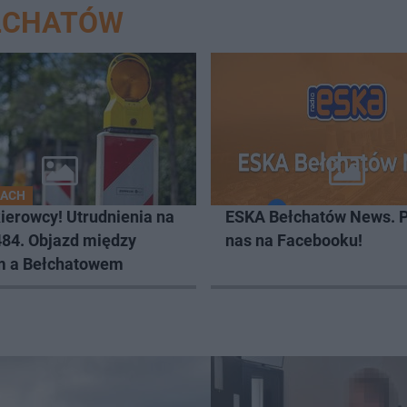
EŁCHATÓW
GACH
ierowcy! Utrudnienia na
ESKA Bełchatów News. 
484. Objazd między
nas na Facebooku!
 a Bełchatowem