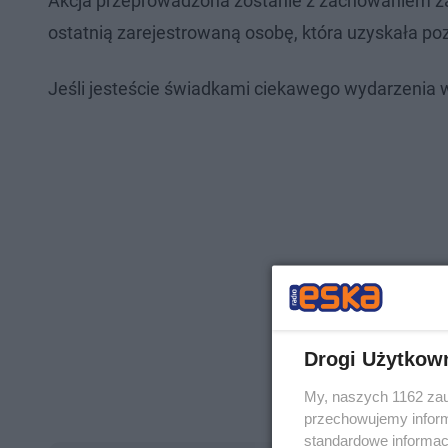
Akcja przeprowadzona zostanie z zachowaniem zas
ostatnią zarejestrowaną osobę, która uzyskała p
Jeśli jesteście świadkami ciekawego wydarzenia w w
Drogi Użytkow
My, naszych 1162 zau
przechowujemy informa
standardowe informac