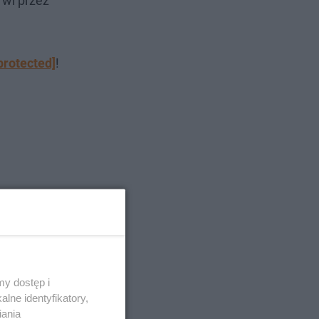
rwi przez
protected]
!
y dostęp i
lne identyfikatory,
iania