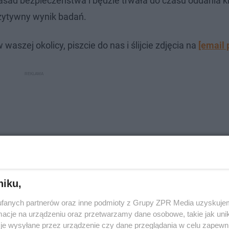
ad bezpieczeństwa i będzie trwała do czasu oddania k
ozytywny wynik badań.
aszej okolicy, piszcie do nas i ślijcie zdjęcia na
[email 
niku,
fanych partnerów oraz inne podmioty z Grupy ZPR Media uzyskujem
cje na urządzeniu oraz przetwarzamy dane osobowe, takie jak unika
je wysyłane przez urządzenie czy dane przeglądania w celu zapewn