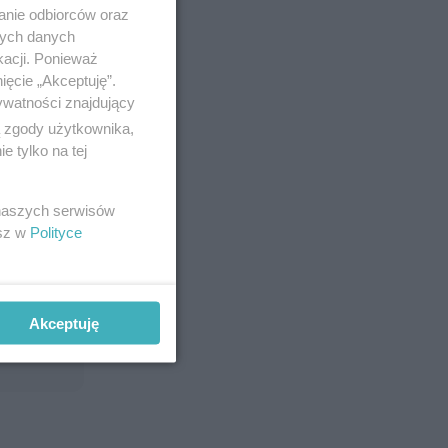
anie odbiorców oraz
nych danych
kacji. Ponieważ
ięcie „Akceptuję”.
ywatności znajdujący
ą zgody użytkownika,
 tylko na tej
 naszych serwisów
esz w
Polityce
Akceptuję