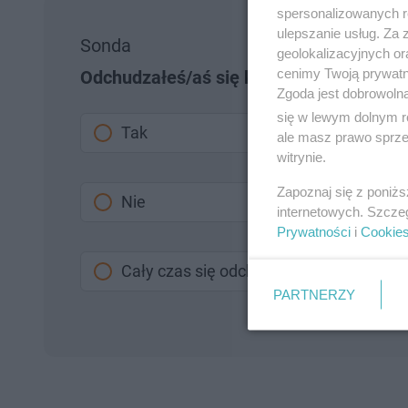
spersonalizowanych re
ulepszanie usług. Za
Sonda
geolokalizacyjnych or
cenimy Twoją prywatno
Odchudzałeś/aś się kiedyś?
Zgoda jest dobrowoln
się w lewym dolnym r
Tak
ale masz prawo sprzec
witrynie.
Zapoznaj się z poniż
Nie
internetowych. Szcze
Prywatności
i
Cookie
Cały czas się odchudzam
PARTNERZY