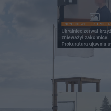
INCYDENT W BIELSKU PODLA
Ukrainiec zerwał krzyż
znieważył zakonnicę.
Prokuratura ujawnia u
w sprawie 26-latka