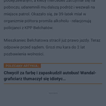
podejrzewanym, a kiedy mercedes zatrzymał się na
poboczu, udaremnili mu dalszą podróż i wezwali na
miejsce patrol. Okazało się, że 39-latek miał w
organizmie półtora promila alkoholu - relacjonują
policjanci z KPP Bełchatów.
Mieszkaniec Bełchatowa stracił już prawo jazdy. Teraz
odpowie przed sądem. Grozi mu kara do 2 lat
pozbawienia wolności.
POLECANY ARTYKUŁ:
Chwycił za farbę i zapaskudził autobus! Wandal-
graficiarz tłumaczył się idiotyc…