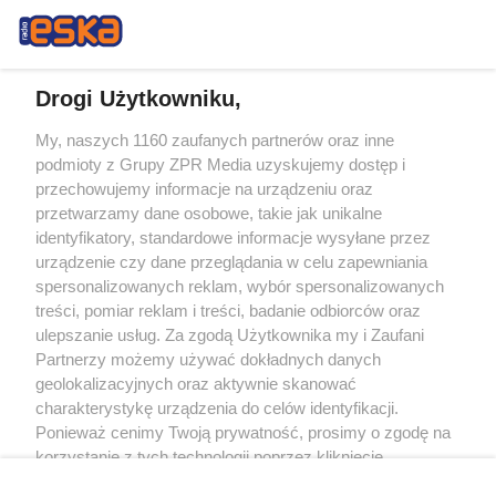
Drogi Użytkowniku,
My, naszych 1160 zaufanych partnerów oraz inne
Żaden utwór zamieszczony w serwisie nie może być powielany i
podmioty z Grupy ZPR Media uzyskujemy dostęp i
rozpowszechniany lub dalej rozpowszechniany w jakikolwiek sposób (w
tym także elektroniczny lub mechaniczny) na jakimkolwiek polu
przechowujemy informacje na urządzeniu oraz
eksploatacji w jakiejkolwiek formie, włącznie z umieszczaniem w Internecie
przetwarzamy dane osobowe, takie jak unikalne
bez pisemnej zgody właściciela praw. Jakiekolwiek użycie lub
wykorzystanie utworów w całości lub w części z naruszeniem prawa, tzn.
identyfikatory, standardowe informacje wysyłane przez
bez właściwej zgody, jest zabronione pod groźbą kary i może być ścigane
urządzenie czy dane przeglądania w celu zapewniania
prawnie.
spersonalizowanych reklam, wybór spersonalizowanych
treści, pomiar reklam i treści, badanie odbiorców oraz
ulepszanie usług. Za zgodą Użytkownika my i Zaufani
Partnerzy możemy używać dokładnych danych
geolokalizacyjnych oraz aktywnie skanować
charakterystykę urządzenia do celów identyfikacji.
O nas
Ponieważ cenimy Twoją prywatność, prosimy o zgodę na
korzystanie z tych technologii poprzez kliknięcie
Informacje prawne
„Akceptuję”. Zgoda jest dobrowolna i zawsze możesz ją