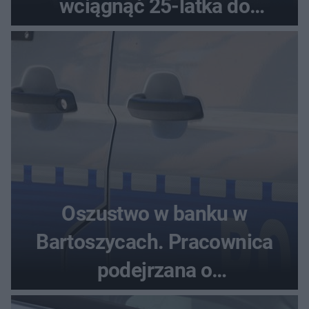
wciągnąć 25-latka do
samochodu
Oszustwo w banku w
Bartoszycach. Pracownica
podejrzana o
przywłaszczenie 470 000 zł