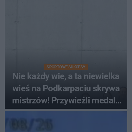
SPORTOWE SUKCESY
Nie każdy wie, a ta niewielka
wieś na Podkarpaciu skrywa
mistrzów! Przywieźli medale
z mistrzostw Europy