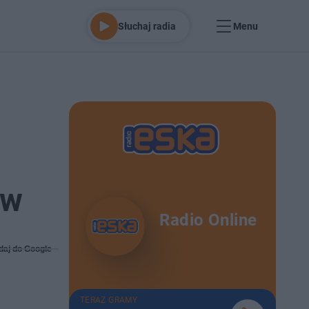
Słuchaj radia
Menu
ów
Radio Online
daj do Google
TERAZ GRAMY