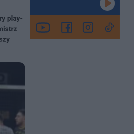
ry play-
mistrz
szy