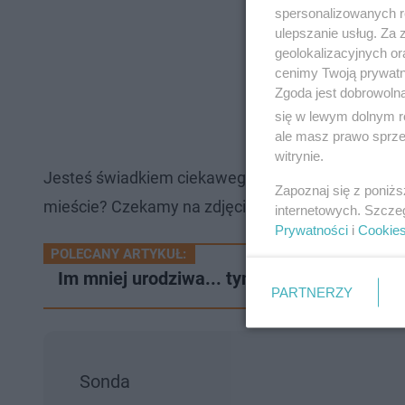
spersonalizowanych re
ulepszanie usług. Za
geolokalizacyjnych or
cenimy Twoją prywatno
Zgoda jest dobrowoln
się w lewym dolnym r
ale masz prawo sprzec
witrynie.
Jesteś świadkiem ciekawego zdarzenia w twojej o
Zapoznaj się z poniż
mieście? Czekamy na zdjęcia, filmy i gorące newsy
internetowych. Szcze
Prywatności
i
Cookie
POLECANY ARTYKUŁ:
Im mniej urodziwa... tym lepiej! Muzeum w
PARTNERZY
Sonda