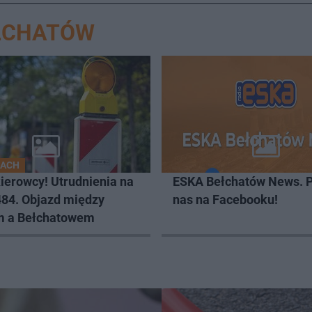
EŁCHATÓW
GACH
ierowcy! Utrudnienia na
ESKA Bełchatów News. 
484. Objazd między
nas na Facebooku!
 a Bełchatowem