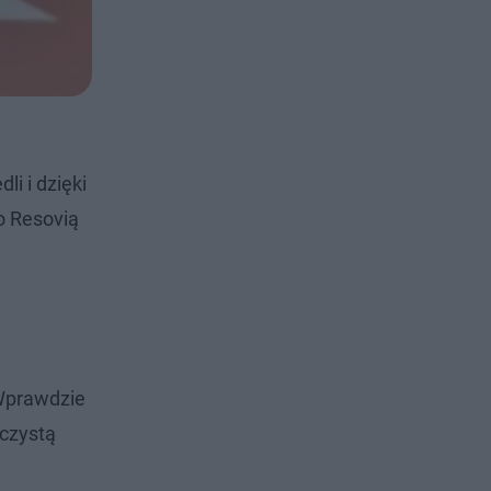
i i dzięki
o Resovią
 Wprawdzie
 czystą