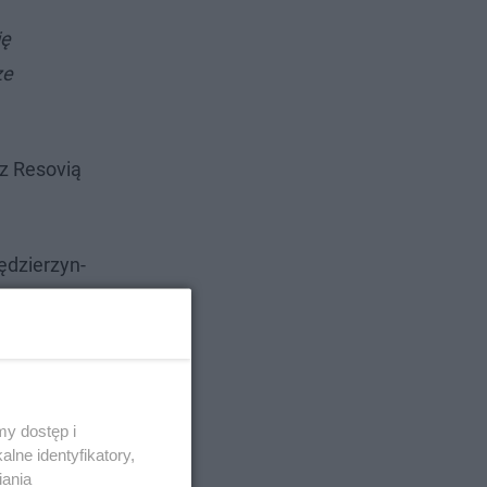
ię
ze
z Resovią
ędzierzyn-
y dostęp i
lne identyfikatory,
iania