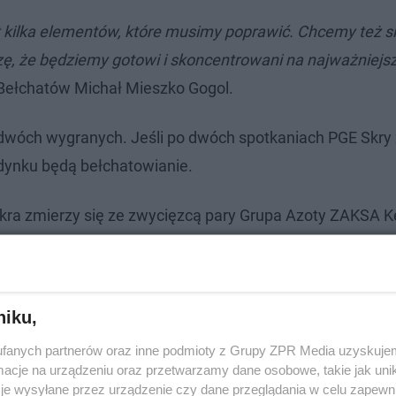
 kilka elementów, które musimy poprawić. Chcemy też s
zę, że będziemy gotowi i skoncentrowani na najważniejs
 Bełchatów Michał Mieszko Gogol.
dwóch wygranych. Jeśli po dwóch spotkaniach PGE Skry 
dynku będą bełchatowianie.
kra zmierzy się ze zwycięzcą pary Grupa Azoty ZAKSA K
niku,
fanych partnerów oraz inne podmioty z Grupy ZPR Media uzyskujem
cje na urządzeniu oraz przetwarzamy dane osobowe, takie jak unika
je wysyłane przez urządzenie czy dane przeglądania w celu zapewn