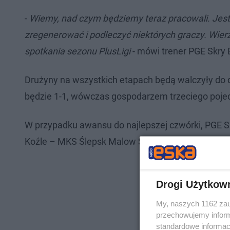
-
Wiemy, nad czym będziemy teraz pracowali. Jest
zregenerować i podleczyć niektórych graczy. Wier
spotkania sezonu PlusLigi
- mówi trener PGE Skry
Drużyny na wszystkich etapach będą walczyły do 
będzie 1-1, wówczas gospodarzem trzeciego poje
W przypadku awansu do najlepszej czwórki, PGE S
Koźle – MKS Ślepsk Malow Suwałki.
Drogi Użytkow
My, naszych 1162 zau
przechowujemy informa
standardowe informac