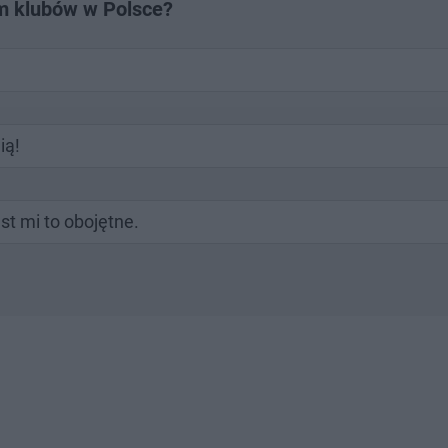
em klubów w Polsce?
ią!
t mi to obojętne.