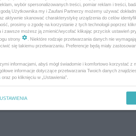
klam, wybór spersonalizowanych treści, pomiar reklam i treści, bad
 zgodą Użytkownika my i Zaufani Partnerzy możemy używać dokład
az aktywnie skanować charakterystykę urządzenia do celów identyfi
ść, prosimy o zgodę na korzystanie z tych technologii poprzez klikn
a i zawsze możesz ją zmienić/wycofać klikając przycisk ustawień pr
ogu strony
. Niektóre rodzaje przetwarzania danych nie wymagaj
iwić się takiemu przetwarzaniu. Preferencje będą miały zastosowanie
kolicy? A może chcesz poinformować o trudnej sytuacji
szymi informacjami, abyś mógł świadomie i komfortowo korzystać z
! Pisz do nas na:
[email protected]
gółowe informacje dotyczące przetwarzania Twoich danych znajdzi
s
oraz po kliknięciu w „Ustawienia”.
 Bełchatowie ogłosiło konkurs na "najb…
USTAWIENIA