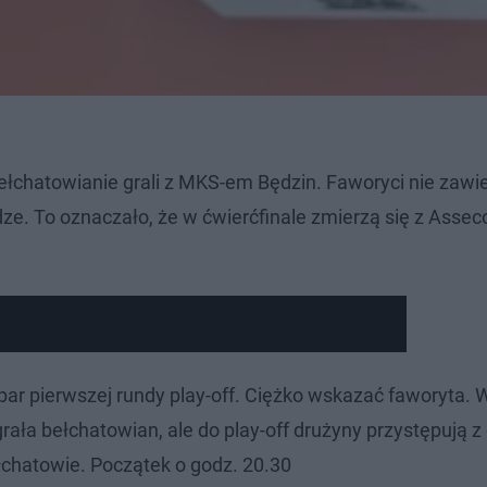
łchatowianie grali z MKS-em Będzin. Faworyci nie zawiedl
dze. To oznaczało, że w ćwierćfinale zmierzą się z Assec
 par pierwszej rundy play-off. Ciężko wskazać faworyta.
ła bełchatowian, ale do play-off drużyny przystępują z
łchatowie. Początek o godz. 20.30