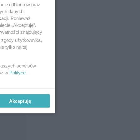
anie odbiorców oraz
nych danych
kacji. Ponieważ
ięcie „Akceptuję”.
ywatności znajdujący
ą zgody użytkownika,
 tylko na tej
 w twoim
 naszych serwisów
esz w
Polityce
Akceptuję