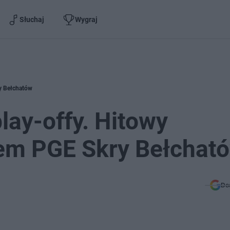
Słuchaj
Wygraj
ry Bełchatów
lay-offy. Hitowy
łem PGE Skry Bełchat
Do