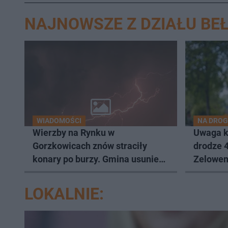
NAJNOWSZE Z DZIAŁU B
WIADOMOŚCI
NA DRO
Wierzby na Rynku w
Uwaga k
Gorzkowicach znów straciły
drodze 
konary po burzy. Gmina usunie
Zelowem
cztery
LOKALNIE: