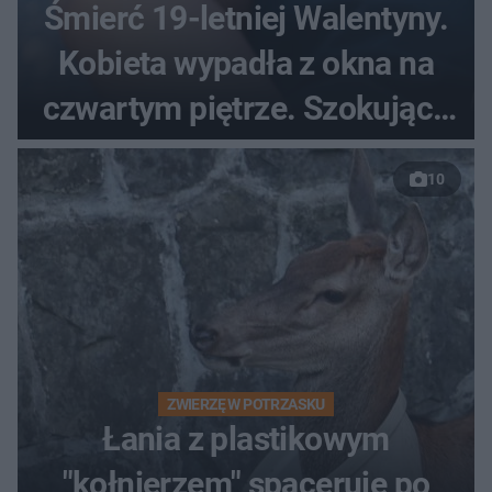
Śmierć 19-letniej Walentyny.
Kobieta wypadła z okna na
czwartym piętrze. Szokujące
nagranie trafiło do sieci
10
ZWIERZĘ W POTRZASKU
Łania z plastikowym
"kołnierzem" spaceruje po