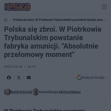
Polska się zbroi. W Piotrkowie Trybunalskim powstanie fabryka amunicji.
"Absolutnie przełomowy moment"
Polska się zbroi. W Piotrkowie
Trybunalskim powstanie
fabryka amunicji. "Absolutnie
przełomowy moment"
2025-04-22
10:42
Dodaj do Google
Rafał Różycki
Konsultacja:
Michał Meksa
W Piotrkowie Trybunalskim powstanie