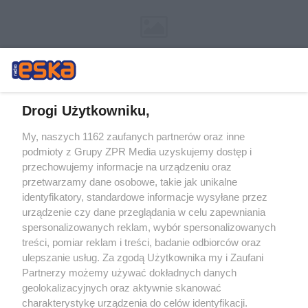
Drogi Użytkowniku,
My, naszych 1162 zaufanych partnerów oraz inne
Żaden utwór zamieszczony w serwisie nie może być powielany i
podmioty z Grupy ZPR Media uzyskujemy dostęp i
rozpowszechniany lub dalej rozpowszechniany w jakikolwiek sposób (w
tym także elektroniczny lub mechaniczny) na jakimkolwiek polu
przechowujemy informacje na urządzeniu oraz
eksploatacji w jakiejkolwiek formie, włącznie z umieszczaniem w
przetwarzamy dane osobowe, takie jak unikalne
Internecie bez pisemnej zgody właściciela praw. Jakiekolwiek użycie lub
identyfikatory, standardowe informacje wysyłane przez
wykorzystanie utworów w całości lub w części z naruszeniem prawa,
tzn. bez właściwej zgody, jest zabronione pod groźbą kary i może być
urządzenie czy dane przeglądania w celu zapewniania
ścigane prawnie.
spersonalizowanych reklam, wybór spersonalizowanych
treści, pomiar reklam i treści, badanie odbiorców oraz
ulepszanie usług. Za zgodą Użytkownika my i Zaufani
Partnerzy możemy używać dokładnych danych
geolokalizacyjnych oraz aktywnie skanować
charakterystykę urządzenia do celów identyfikacji.