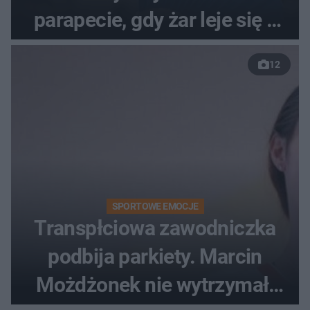
parapecie, gdy żar leje się z
nieba
12
SPORTOWE EMOCJE
Transpłciowa zawodniczka
podbija parkiety. Marcin
Możdżonek nie wytrzymał: