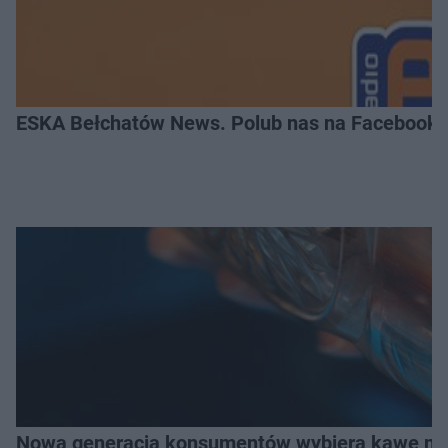
ESKA Bełchatów News. Polub nas na Facebooku
Nowa generacja konsumentów wybiera kawę na z