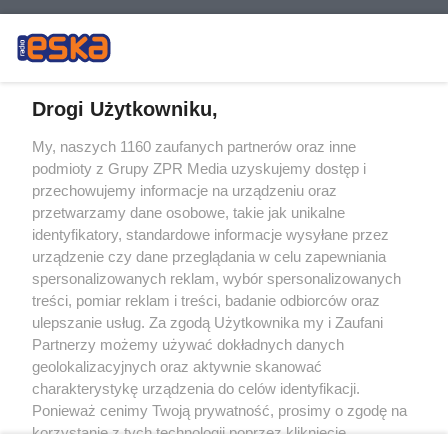
Drogi Użytkowniku,
My, naszych 1160 zaufanych partnerów oraz inne
Żaden utwór zamieszczony w serwisie nie może być powielany i
podmioty z Grupy ZPR Media uzyskujemy dostęp i
rozpowszechniany lub dalej rozpowszechniany w jakikolwiek sposób (w
tym także elektroniczny lub mechaniczny) na jakimkolwiek polu
przechowujemy informacje na urządzeniu oraz
eksploatacji w jakiejkolwiek formie, włącznie z umieszczaniem w Internecie
przetwarzamy dane osobowe, takie jak unikalne
bez pisemnej zgody właściciela praw. Jakiekolwiek użycie lub
wykorzystanie utworów w całości lub w części z naruszeniem prawa, tzn.
identyfikatory, standardowe informacje wysyłane przez
bez właściwej zgody, jest zabronione pod groźbą kary i może być ścigane
urządzenie czy dane przeglądania w celu zapewniania
prawnie.
spersonalizowanych reklam, wybór spersonalizowanych
treści, pomiar reklam i treści, badanie odbiorców oraz
ulepszanie usług. Za zgodą Użytkownika my i Zaufani
Partnerzy możemy używać dokładnych danych
geolokalizacyjnych oraz aktywnie skanować
charakterystykę urządzenia do celów identyfikacji.
O nas
Ponieważ cenimy Twoją prywatność, prosimy o zgodę na
korzystanie z tych technologii poprzez kliknięcie
Informacje prawne