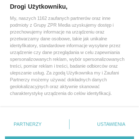
Drogi Użytkowniku,
My, naszych 1162 zaufanych partnerów oraz inne
Żaden utwór zamieszczony w serwisie nie może być powielany i
podmioty z Grupy ZPR Media uzyskujemy dostęp i
rozpowszechniany lub dalej rozpowszechniany w jakikolwiek sposób (w
tym także elektroniczny lub mechaniczny) na jakimkolwiek polu
przechowujemy informacje na urządzeniu oraz
eksploatacji w jakiejkolwiek formie, włącznie z umieszczaniem w
przetwarzamy dane osobowe, takie jak unikalne
Internecie bez pisemnej zgody właściciela praw. Jakiekolwiek użycie lub
identyfikatory, standardowe informacje wysyłane przez
wykorzystanie utworów w całości lub w części z naruszeniem prawa,
tzn. bez właściwej zgody, jest zabronione pod groźbą kary i może być
urządzenie czy dane przeglądania w celu zapewniania
ścigane prawnie.
spersonalizowanych reklam, wybór spersonalizowanych
treści, pomiar reklam i treści, badanie odbiorców oraz
ulepszanie usług. Za zgodą Użytkownika my i Zaufani
Partnerzy możemy używać dokładnych danych
geolokalizacyjnych oraz aktywnie skanować
charakterystykę urządzenia do celów identyfikacji.
Ponieważ cenimy Twoją prywatność, prosimy o zgodę na
O nas
korzystanie z tych technologii poprzez kliknięcie
Informacje prawne
„Akceptuję”. Zgoda jest dobrowolna i zawsze możesz ją
zmienić/wycofać klikając przycisk ustawień prywatności
PARTNERZY
USTAWIENIA
Nasze serwisy
znajdujący się w lewym dolnym rogu strony
. Niektóre
rodzaje przetwarzania danych nie wymagają zgody
© 2026 Grupa ZPR Media