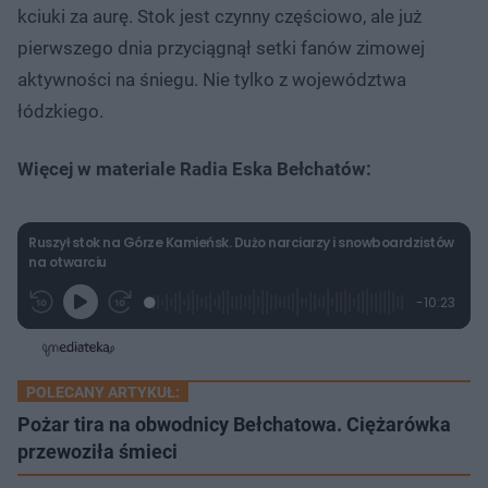
kciuki za aurę. Stok jest czynny częściowo, ale już
pierwszego dnia przyciągnął setki fanów zimowej
aktywności na śniegu. Nie tylko z województwa
łódzkiego.
Więcej w materiale Radia Eska Bełchatów:
Ruszył stok na Górze Kamieńsk. Dużo narciarzy i snowboardzistów
na otwarciu
L
P
P
P
-
10:23
G
o
r
r
o
z
r
a
z
z
o
a
d
e
e
s
j
t
e
w
w
a
d
i
i
ł
:
ń
ń
y
POLECANY ARTYKUŁ:
c
2
1
1
z
.
0
0
Pożar tira na obwodnicy Bełchatowa. Ciężarówka
a
s
4
s
s
Â
0
przewoziła śmieci
d
d
%
o
o
t
p