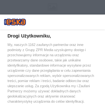
Drogi Użytkowniku,
My, naszych 1162 zaufanych partnerów oraz inne
Żaden utwór zamieszczony w serwisie nie może być powielany i
podmioty z Grupy ZPR Media uzyskujemy dostęp i
rozpowszechniany lub dalej rozpowszechniany w jakikolwiek sposób (w
przechowujemy informacje na urządzeniu oraz
tym także elektroniczny lub mechaniczny) na jakimkolwiek polu
eksploatacji w jakiejkolwiek formie, włącznie z umieszczaniem w
przetwarzamy dane osobowe, takie jak unikalne
Internecie bez pisemnej zgody właściciela praw. Jakiekolwiek użycie lub
identyfikatory, standardowe informacje wysyłane przez
wykorzystanie utworów w całości lub w części z naruszeniem prawa,
tzn. bez właściwej zgody, jest zabronione pod groźbą kary i może być
urządzenie czy dane przeglądania w celu zapewniania
ścigane prawnie.
spersonalizowanych reklam, wybór spersonalizowanych
treści, pomiar reklam i treści, badanie odbiorców oraz
ulepszanie usług. Za zgodą Użytkownika my i Zaufani
Partnerzy możemy używać dokładnych danych
geolokalizacyjnych oraz aktywnie skanować
charakterystykę urządzenia do celów identyfikacji.