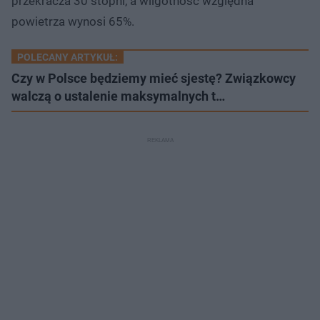
przekracza 30 stopni, a wilgotność względna
powietrza wynosi 65%.
POLECANY ARTYKUŁ:
Czy w Polsce będziemy mieć sjestę? Związkowcy
walczą o ustalenie maksymalnych t…