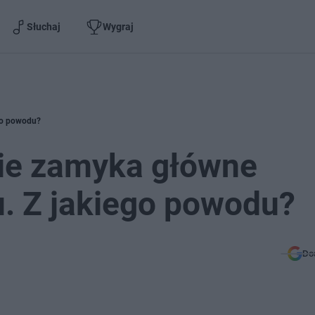
Słuchaj
Wygraj
go powodu?
ie zamyka główne
. Z jakiego powodu?
Do