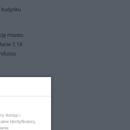
o budynku
cję miasto
łanie 2.18
unduszu
y dostęp i
lne identyfikatory,
iania