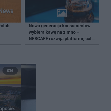
Polub
Nowa generacja konsumentów
wybiera kawę na zimno –
NESCAFÉ rozwija platformę cold
coffee
6
opocie.