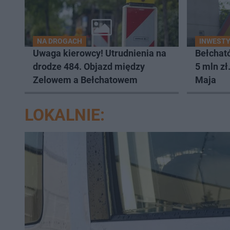
NA DROGACH
INWEST
Uwaga kierowcy! Utrudnienia na
Bełchat
drodze 484. Objazd między
5 mln zł
Zelowem a Bełchatowem
Maja
LOKALNIE: