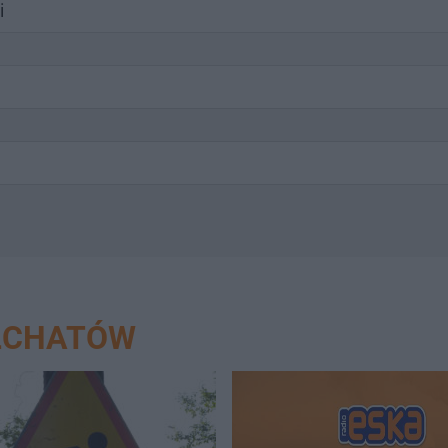
i
EŁCHATÓW