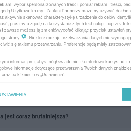
klam, wybór spersonalizowanych treści, pomiar reklam i treści, bad
 zgodą Użytkownika my i Zaufani Partnerzy możemy używać dokład
az aktywnie skanować charakterystykę urządzenia do celów identyfi
ść, prosimy o zgodę na korzystanie z tych technologii poprzez klikn
a i zawsze możesz ją zmienić/wycofać klikając przycisk ustawień pr
ogu strony
. Niektóre rodzaje przetwarzania danych nie wymagaj
inę? Napisz do nas na adres
[email protected]
. Czekamy
iwić się takiemu przetwarzaniu. Preferencje będą miały zastosowanie
szymi informacjami, abyś mógł świadomie i komfortowo korzystać z
gółowe informacje dotyczące przetwarzania Twoich danych znajdzi
 kolejowe! Sprawdź, kiedy ruszą prace
s
oraz po kliknięciu w „Ustawienia”.
USTAWIENIA
 jest coraz brutalniejsza?