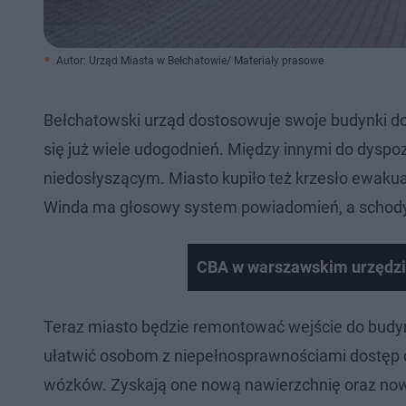
Autor: Urząd Miasta w Bełchatowie/ Materiały prasowe
Bełchatowski urząd dostosowuje swoje budynki do
się już wiele udogodnień. Między innymi do dyspo
niedosłyszącym. Miasto kupiło też krzesło ewaku
Winda ma głosowy system powiadomień, a schody 
CBA w warszawskim urzędzie
Teraz miasto będzie remontować wejście do budynku
ułatwić osobom z niepełnosprawnościami dostęp d
wózków. Zyskają one nową nawierzchnię oraz no