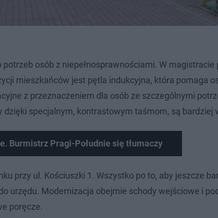
 potrzeb osób z niepełnosprawnościami. W magistracie 
zycji mieszkańców jest pętla indukcyjna, która pomaga 
acyjne z przeznaczeniem dla osób ze szczególnymi potr
dzięki specjalnym, kontrastowym taśmom, są bardziej 
. Burmistrz Pragi-Południe się tłumaczy
 przy ul. Kościuszki 1. Wszystko po to, aby jeszcze bar
o urzędu. Modernizacja obejmie schody wejściowe i pod
we poręcze.