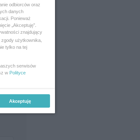
anie odbiorców oraz
nych danych
kacji. Ponieważ
ięcie „Akceptuję”.
ywatności znajdujący
ą zgody użytkownika,
 na
 tylko na tej
 naszych serwisów
esz w
Polityce
Akceptuję