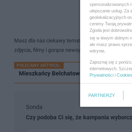
spersonalizowanych re
ulepszanie usług. Za
geolokalizacyjnych or
cenimy Twoją prywatno
Zgoda jest dobrowoln
się w lewym dolnym r
Masz dla nas ciekawy temat lub wystrzałową now
ale masz prawo sprzec
zdjęcia, filmy i gorące newsy z twojej okolicy!
witrynie.
Zapoznaj się z poniż
POLECANY ARTYKUŁ:
internetowych. Szcze
Mieszkańcy Bełchatowa zyskają połączenie
Prywatności
i
Cookie
PARTNERZY
Sonda
Czy podoba Ci się, że kampania wyborcza