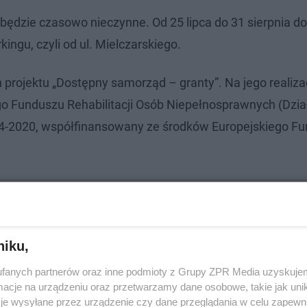
ędzie czasowo nieczynne. Od 25 lipca do 31 sierpnia d
ngu, czyli od ul. Mielczarskiego.
projektu „Dostępny samorząd – granty”. Na jego realiza
go Funduszu Rehabilitacji Osób Niepełnosprawnych (Dzia
4-2020, współfinansowany ze środków Europejskiego F
niku,
fanych partnerów oraz inne podmioty z Grupy ZPR Media uzyskujem
cje na urządzeniu oraz przetwarzamy dane osobowe, takie jak unika
je wysyłane przez urządzenie czy dane przeglądania w celu zapewn