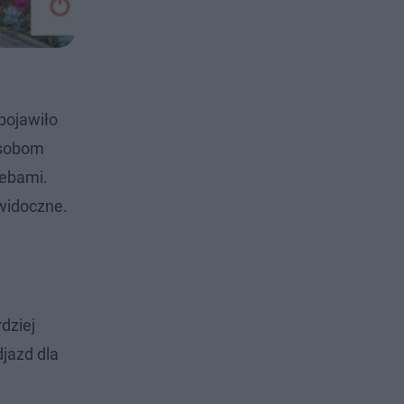
pojawiło
osobom
zebami.
widoczne.
dziej
jazd dla