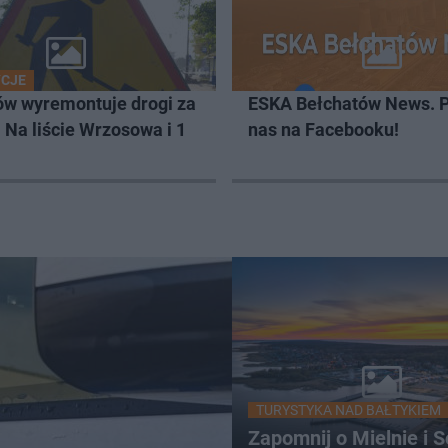
YCJE
ów wyremontuje drogi za
ESKA Bełchatów News. 
. Na liście Wrzosowa i 1
nas na Facebooku!
TURYSTYKA NAD BAŁTYKIEM
Zapomnij o Mielnie i S