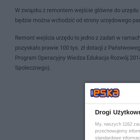
W związku z remontem wejście główne do urzędu b
będzie można wchodzić od strony urzędowego parki
Remont wejścia urzędu to jedno z zadań w ramach 
pozyskało prawie 100 tys. zł dotacji z Państwowe
Program Operacyjny Wiedza Edukacja Rozwój 201
Społecznego).
Drogi Użytkow
My, naszych 1162 zau
przechowujemy informa
standardowe informac