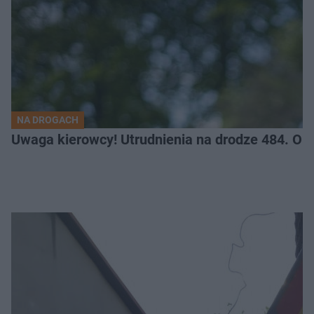
NA DROGACH
Uwaga kierowcy! Utrudnienia na drodze 484. O