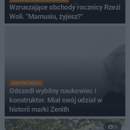
Wzruszające obchody rocznicy Rzezi
Woli. "Mamusiu, żyjesz?"
SMUTNE WIEŚCI
Odszedł wybitny naukowiec i
konstruktor. Miał swój udział w
historii marki Zenith
75