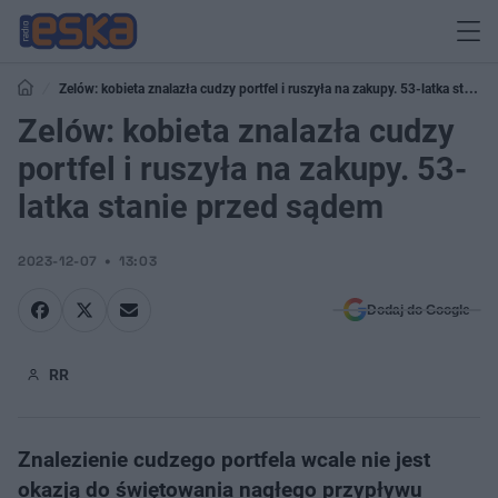
Zelów: kobieta znalazła cudzy portfel i ruszyła na zakupy. 53-latka stanie
przed sądem
Zelów: kobieta znalazła cudzy
portfel i ruszyła na zakupy. 53-
latka stanie przed sądem
2023-12-07
13:03
Dodaj do Google
RR
Znalezienie cudzego portfela wcale nie jest
okazją do świętowania nagłego przypływu