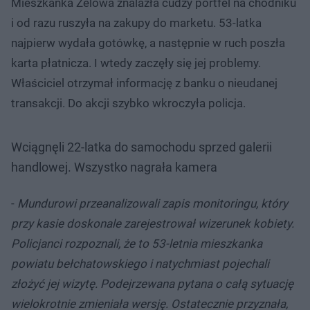
Mieszkanka Zelowa znalazła cudzy portfel na chodniku
i od razu ruszyła na zakupy do marketu. 53-latka
najpierw wydała gotówkę, a następnie w ruch poszła
karta płatnicza. I wtedy zaczęły się jej problemy.
Właściciel otrzymał informację z banku o nieudanej
transakcji. Do akcji szybko wkroczyła policja.
Wciągnęli 22-latka do samochodu sprzed galerii
handlowej. Wszystko nagrała kamera
-
Mundurowi przeanalizowali zapis monitoringu, który
przy kasie doskonale zarejestrował wizerunek kobiety.
Policjanci rozpoznali, że to 53-letnia mieszkanka
powiatu bełchatowskiego i natychmiast pojechali
złożyć jej wizytę. Podejrzewana pytana o całą sytuację
wielokrotnie zmieniała wersję. Ostatecznie przyznała,