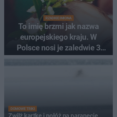
RZADKIE IMIONA
To imię brzmi jak nazwa
europejskiego kraju. W
Polsce nosi je zaledwie 3
kobiety
DOMOWE TRIKI
Zwilż kartkę i połóż na parapecie.