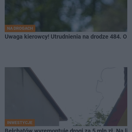
NA DROGACH
Uwaga kierowcy! Utrudnienia na drodze 484. O
INWESTYCJE
Bełchatów wyremontuje drogi za 5 mln zł. Na li