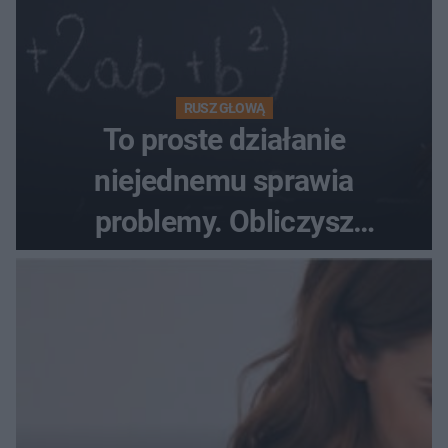
RUSZ GŁOWĄ
To proste działanie
niejednemu sprawia
problemy. Obliczysz
poprawnie, ile to jest
72+7×7−7×5=?