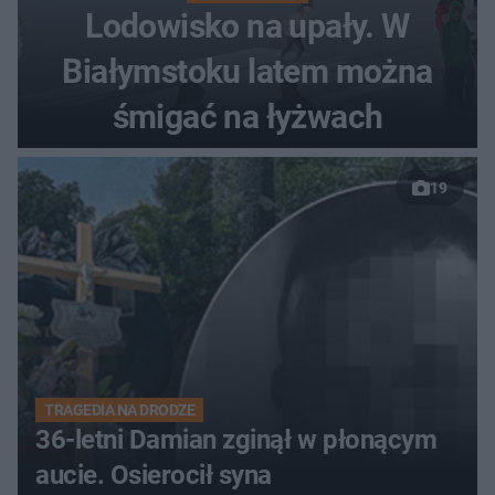
Lodowisko na upały. W
Białymstoku latem można
śmigać na łyżwach
19
TRAGEDIA NA DRODZE
36-letni Damian zginął w płonącym
aucie. Osierocił syna