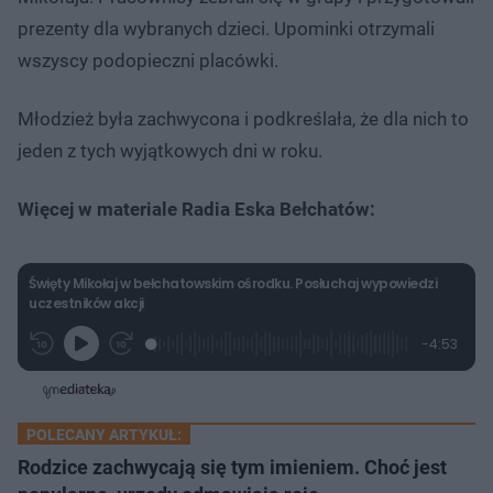
prezenty dla wybranych dzieci. Upominki otrzymali
wszyscy podopieczni placówki.
Młodzież była zachwycona i podkreślała, że dla nich to
jeden z tych wyjątkowych dni w roku.
Więcej w materiale Radia Eska Bełchatów:
Święty Mikołaj w bełchatowskim ośrodku. Posłuchaj wypowiedzi
uczestników akcji
L
P
P
P
-
4:53
G
o
r
r
o
z
r
a
z
z
o
a
d
e
e
s
j
t
e
w
w
a
d
i
i
ł
:
ń
ń
y
POLECANY ARTYKUŁ:
c
5
1
1
z
.
0
0
Rodzice zachwycają się tym imieniem. Choć jest
a
s
1
s
s
Â
1
d
d