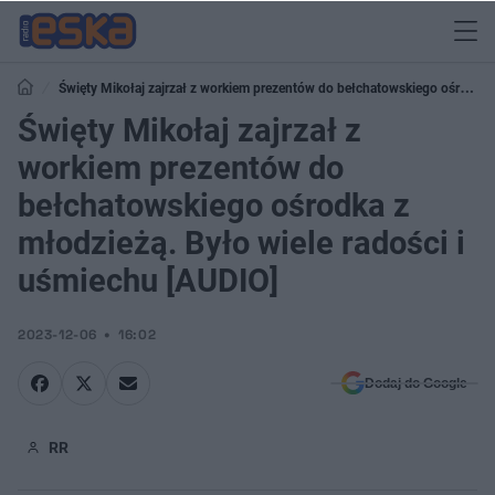
Święty Mikołaj zajrzał z workiem prezentów do bełchatowskiego ośrodka
z młodzieżą. Było wiele radości i uśmiechu [AUDIO]
Święty Mikołaj zajrzał z
workiem prezentów do
bełchatowskiego ośrodka z
młodzieżą. Było wiele radości i
uśmiechu [AUDIO]
2023-12-06
16:02
Dodaj do Google
RR