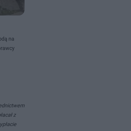
todą na
prawcy
rednictwem
łacał z
ypłacie