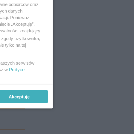
anie odbiorców oraz
nych danych
kacji. Ponieważ
ięcie „Akceptuję”.
ywatności znajdujący
ą zgody użytkownika,
 tylko na tej
 naszych serwisów
esz w
Polityce
 w twoim
Akceptuję