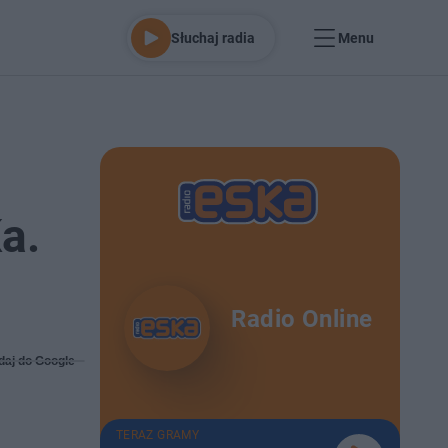
Słuchaj radia
Menu
a.
Radio Online
daj do Google
TERAZ GRAMY