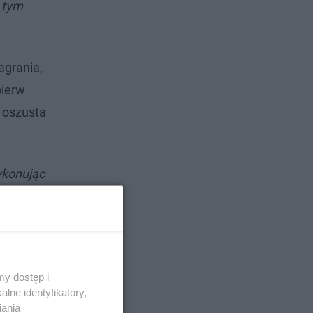
 tym
agrania,
pierw
e oszusta
ykonując
howania
y dostęp i
lne identyfikatory,
iania