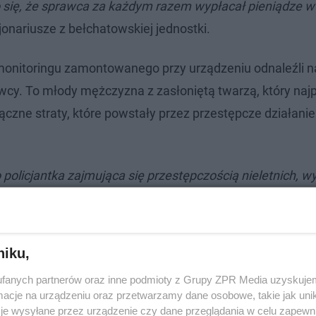
o się, że sprawca za każdym razem wypłacał pieniądze w
onariusze z bełchatowskiej jednostki.
s monitoringu zamontowanego przy urządzeniu odnaleźli n
wcy. To młody mężczyzna z zasłoniętą twarzą, który naj
Łączne straty, które powstały przez przestępcze działani
 policjantka zajmująca się przestępczością nieletnich, w
anym oszustem może być 17-latek. Teraz oceną jego zac
dodają policjanci z KPP w Bełchatowie.
niku,
fanych partnerów oraz inne podmioty z Grupy ZPR Media uzyskujem
cje na urządzeniu oraz przetwarzamy dane osobowe, takie jak unika
je wysyłane przez urządzenie czy dane przeglądania w celu zapewn