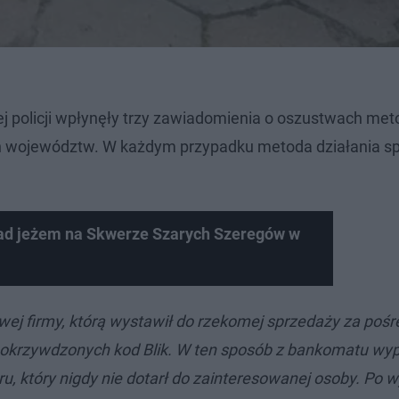
ej policji wpłynęły trzy zawiadomienia o oszustwach me
ch województw. W każdym przypadku metoda działania s
nad jeżem na Skwerze Szarych Szeregów w
ej firmy, którą wystawił do rzekomej sprzedaży za poś
d pokrzywdzonych kod Blik. W ten sposób z bankomatu wyp
, który nigdy nie dotarł do zainteresowanej osoby. Po w