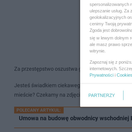
spersonalizowanych re
ulepszanie usług. Za
geolokalizacyjnych or
cenimy Twoją prywatno
Zgoda jest dobrowoln
się w lewym dolnym r
ale masz prawo sprzec
witrynie.
Zapoznaj się z poniż
Za przestępstwo oszustwa grozi kara do 8 lat poz
internetowych. Szcze
Prywatności
i
Cookie
Jesteś świadkiem ciekawego zdarzenia w twojej o
mieście? Czekamy na zdjęcia, filmy i gorące newsy
PARTNERZY
POLECANY ARTYKUŁ:
Umowa na budowę obwodnicy wschodniej Be