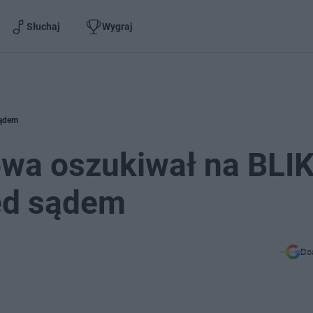
Słuchaj
Wygraj
sądem
owa oszukiwał na BLIK
ed sądem
Do