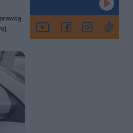
sprawcą
ej