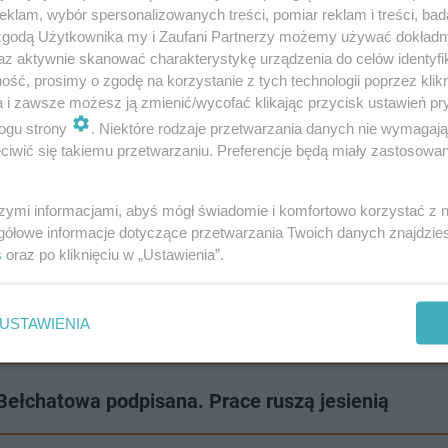
klam, wybór spersonalizowanych treści, pomiar reklam i treści, bad
 zgodą Użytkownika my i Zaufani Partnerzy możemy używać dokład
az aktywnie skanować charakterystykę urządzenia do celów identyfi
ść, prosimy o zgodę na korzystanie z tych technologii poprzez klikn
a i zawsze możesz ją zmienić/wycofać klikając przycisk ustawień pr
ogu strony
. Niektóre rodzaje przetwarzania danych nie wymagaj
iwić się takiemu przetwarzaniu. Preferencje będą miały zastosowanie
szymi informacjami, abyś mógł świadomie i komfortowo korzystać z
bawienia wolności.
gółowe informacje dotyczące przetwarzania Twoich danych znajdzi
s
oraz po kliknięciu w „Ustawienia”.
kolicy? A może chcesz poinformować o trudnej sytuacji
! Pisz do nas na:
[email protected]
USTAWIENIA
łchatowa podpisana. Prace ruszą jesienią