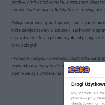
gotówki nie było już kontaktu z oszustem. Okazał
samym bankomacie w Bełchatowie
- mówią funkcj
Policjanci pracujący nad sprawą, analizując zapi
które zarejestrowały wizerunek i zachowanie spra
sprawdzał telefon, a później wypłacał pieniądze. 
to 900 złotych.
-
Przełom nastąpił we wrześniu 2022 roku, kiedy to
czynności w innej sprawie, odkryła, że poszukiw
zajmie się sąd. Sprawa ma charakter rozwojowy
- 
Drogi Użytkow
My, naszych 1160 zau
przechowujemy informa
standardowe informac