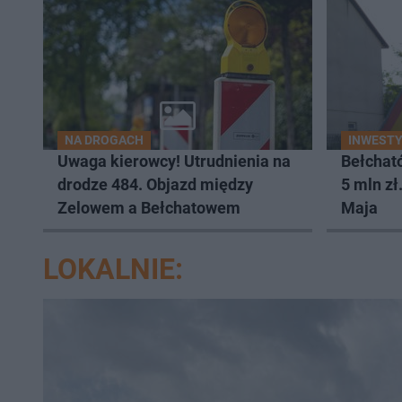
NA DROGACH
INWEST
Uwaga kierowcy! Utrudnienia na
Bełchat
drodze 484. Objazd między
5 mln zł
Zelowem a Bełchatowem
Maja
LOKALNIE: