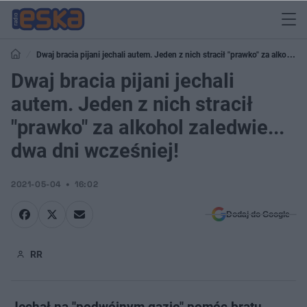
Dwaj bracia pijani jechali autem. Jeden z nich stracił "prawko" za alkohol
zaledwie... dwa dni wcześniej!
Dwaj bracia pijani jechali
autem. Jeden z nich stracił
"prawko" za alkohol zaledwie...
dwa dni wcześniej!
2021-05-04
16:02
Dodaj do Google
RR
Jechał na "podwójnym gazie" pomóc bratu,