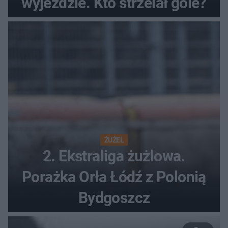
wyjeździe. Kto strzelał gole?
ŻUŻEL
2. Ekstraliga żużlowa.
Porażka Orła Łódź z Polonią
Bydgoszcz