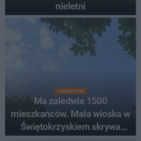
nieletni
CIEKAWOSTKI
Ma zaledwie 1500
mieszkańców. Mała wioska w
Świętokrzyskiem skrywa
zabytki, bywał tu nawet król