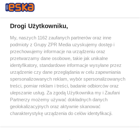
Drogi Użytkowniku,
My, naszych 1162 zaufanych partnerów oraz inne
Żaden utwór zamieszczony w serwisie nie może być powielany i
podmioty z Grupy ZPR Media uzyskujemy dostęp i
rozpowszechniany lub dalej rozpowszechniany w jakikolwiek sposób (w
tym także elektroniczny lub mechaniczny) na jakimkolwiek polu
przechowujemy informacje na urządzeniu oraz
eksploatacji w jakiejkolwiek formie, włącznie z umieszczaniem w
przetwarzamy dane osobowe, takie jak unikalne
Internecie bez pisemnej zgody właściciela praw. Jakiekolwiek użycie lub
identyfikatory, standardowe informacje wysyłane przez
wykorzystanie utworów w całości lub w części z naruszeniem prawa,
tzn. bez właściwej zgody, jest zabronione pod groźbą kary i może być
urządzenie czy dane przeglądania w celu zapewniania
ścigane prawnie.
spersonalizowanych reklam, wybór spersonalizowanych
treści, pomiar reklam i treści, badanie odbiorców oraz
ulepszanie usług. Za zgodą Użytkownika my i Zaufani
Partnerzy możemy używać dokładnych danych
geolokalizacyjnych oraz aktywnie skanować
charakterystykę urządzenia do celów identyfikacji.
Ponieważ cenimy Twoją prywatność, prosimy o zgodę na
O nas
korzystanie z tych technologii poprzez kliknięcie
Informacje prawne
„Akceptuję”. Zgoda jest dobrowolna i zawsze możesz ją