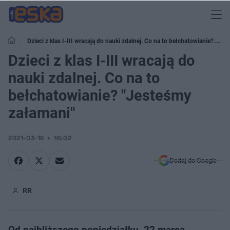
Dzieci z klas I-III wracają do nauki zdalnej. Co na to bełchatowianie?
"Jesteśmy załamani"
Dzieci z klas I-III wracają do
nauki zdalnej. Co na to
bełchatowianie? "Jesteśmy
załamani"
2021-03-18
16:02
Dodaj do Google
RR
Od najbliższego poniedziałku, 22 marca