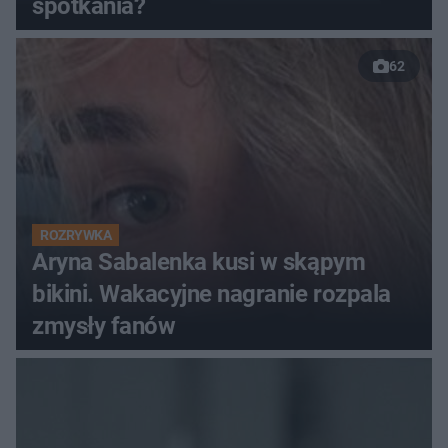
spotkania?
62
ROZRYWKA
Aryna Sabalenka kusi w skąpym
bikini. Wakacyjne nagranie rozpala
zmysły fanów