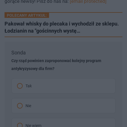
gorące newsy! Pisz do nas na:
[email protected]
u
r
ł
z
u
o
d
POLECANY ARTYKUŁ:
u
Pakował whisky do plecaka i wychodził ze sklepu.
Łodzianin na "gościnnych wystę…
Sonda
Czy rząd powinien zaproponować kolejny program
antykryzysowy dla firm?
Tak
Nie
Nie wiem