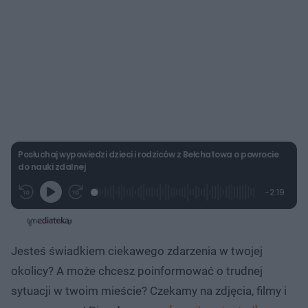
Posłuchaj wypowiedzi dzieci i rodziców z Bełchatowa o powrocie
do nauki zdalnej
L
P
P
P
-
2:19
G
o
r
r
o
z
r
a
z
z
o
a
d
e
e
s
j
t
e
w
w
a
d
i
i
ł
:
ń
ń
y
Jesteś świadkiem ciekawego zdarzenia w twojej
c
1
1
1
z
0
0
0
a
okolicy? A może chcesz poinformować o trudnej
s
.
s
s
Â
7
d
d
sytuacji w twoim mieście? Czekamy na zdjęcia, filmy i
6
o
o
%
t
p