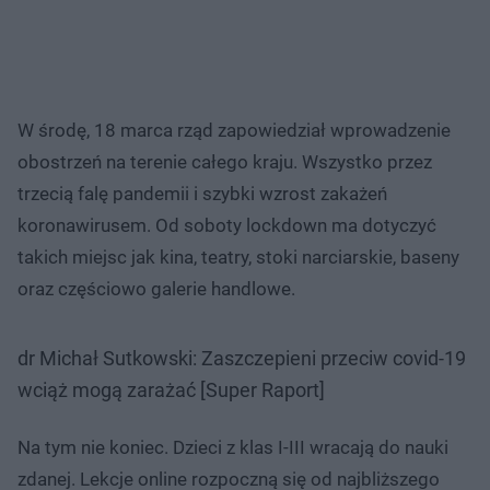
W środę, 18 marca rząd zapowiedział wprowadzenie
obostrzeń na terenie całego kraju. Wszystko przez
trzecią falę pandemii i szybki wzrost zakażeń
koronawirusem. Od soboty lockdown ma dotyczyć
takich miejsc jak kina, teatry, stoki narciarskie, baseny
oraz częściowo galerie handlowe.
dr Michał Sutkowski: Zaszczepieni przeciw covid-19
wciąż mogą zarażać [Super Raport]
Na tym nie koniec. Dzieci z klas I-III wracają do nauki
zdanej. Lekcje online rozpoczną się od najbliższego