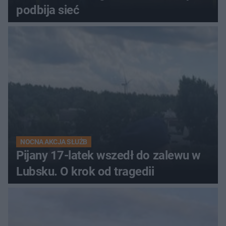
podbija sieć
NOCNA AKCJA SŁUŻB
Pijany 17-latek wszedł do zalewu w
Lubsku. O krok od tragedii