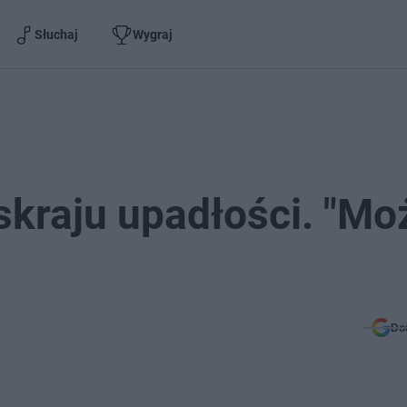
Słuchaj
Wygraj
kraju upadłości. "Mo
Do