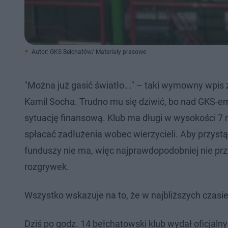
Autor: GKS Bełchatów/ Materiały prasowe
"Można już gasić światło..." – taki wymowny wpis
Kamil Socha. Trudno mu się dziwić, bo nad GKS-e
sytuację finansową. Klub ma długi w wysokości 7 mi
spłacać zadłużenia wobec wierzycieli. Aby przystą
funduszy nie ma, więc najprawdopodobniej nie przy
rozgrywek.
Wszystko wskazuje na to, że w najbliższych czasie
Dziś po godz. 14 bełchatowski klub wydał oficjaln