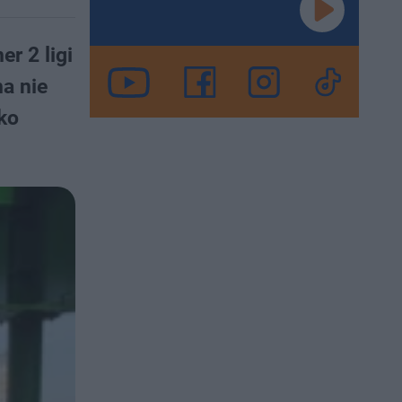
r 2 ligi
a nie
ko