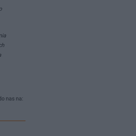
o
nia
ch
a
do nas na: