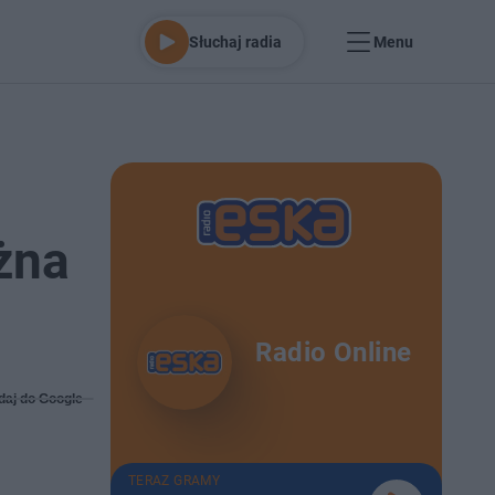
Słuchaj radia
Menu
żna
Radio Online
daj do Google
TERAZ GRAMY