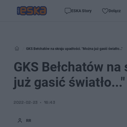
ESKA Story
Dołącz
GKS Bełchatów na skraju upadłości. "Można już gasić światło..."
GKS Bełchatów na s
już gasić światło..."
2022-02-23
16:43
RR