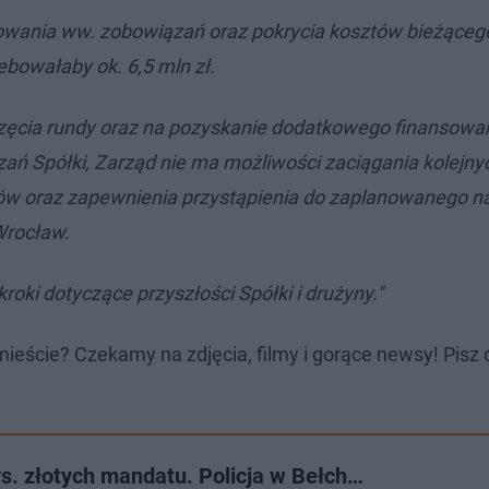
lowania ww. zobowiązań oraz pokrycia kosztów bieżąceg
bowałaby ok. 6,5 mln zł.
częcia rundy oraz na pozyskanie dodatkowego finansowa
ań Spółki, Zarząd nie ma możliwości zaciągania kolejny
ów oraz zapewnienia przystąpienia do zaplanowanego n
Wrocław.
ki dotyczące przyszłości Spółki i drużyny."
ieście? Czekamy na zdjęcia, filmy i gorące newsy! Pisz 
tys. złotych mandatu. Policja w Bełch…