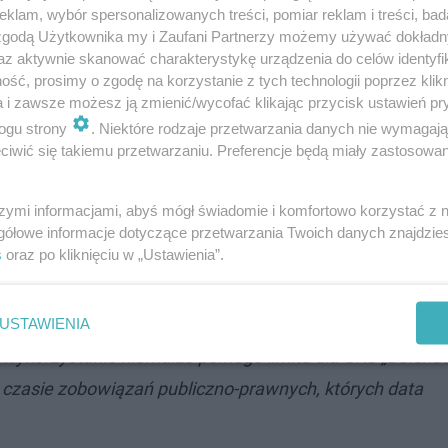
klam, wybór spersonalizowanych treści, pomiar reklam i treści, bad
ganizacyjno-finansowego Spółki. Poniżej przedstawiamy 
 zgodą Użytkownika my i Zaufani Partnerzy możemy używać dokład
przed Spółką zagrożenia.
az aktywnie skanować charakterystykę urządzenia do celów identyfi
ść, prosimy o zgodę na korzystanie z tych technologii poprzez klikn
a i zawsze możesz ją zmienić/wycofać klikając przycisk ustawień pr
, poziom zobowiązań Spółki na 31 grudnia 2021 r. wynió
ogu strony
. Niektóre rodzaje przetwarzania danych nie wymagaj
 wobec ZUS, Urzędu Skarbowego, pracowników oraz kont
iwić się takiemu przetwarzaniu. Preferencje będą miały zastosowanie
ią zobowiązania publiczno-prawne. Funkcjonowanie Spółk
anym porozumieniom z urzędami i rozkładaniu zobowiąza
szymi informacjami, abyś mógł świadomie i komfortowo korzystać z
gółowe informacje dotyczące przetwarzania Twoich danych znajdzi
omisji Europejskiej w sprawie pomocy de minimis i pomo
s
oraz po kliknięciu w „Ustawienia”.
y (w tym umorzenie odsetek ZUS, umorzenie opłat publicz
ych) do poziomu 200.000 euro w ciągu trzech lat kalenda
USTAWIENIA
ykorzystanie niemalże pełnego limitu dla GKS „Bełchat
w czasie zobowiązań publiczno-prawnych, których data