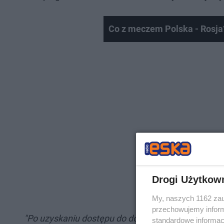
Co z meczem Polska - Rosja
Drogi Użytkow
My, naszych 1162 zau
przechowujemy informa
"Po uzyskaniu dostępu do dokumentów finansowy
standardowe informac