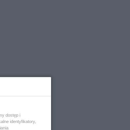
y dostęp i
lne identyfikatory,
ściowy
iania