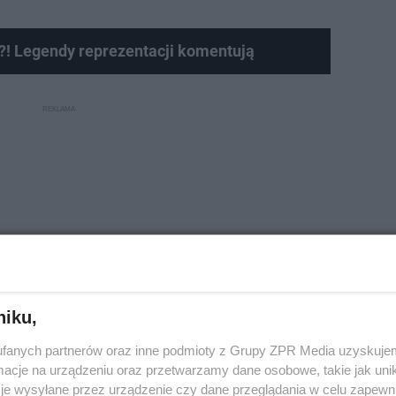
?! Legendy reprezentacji komentują
niku,
fanych partnerów oraz inne podmioty z Grupy ZPR Media uzyskujem
cje na urządzeniu oraz przetwarzamy dane osobowe, takie jak unika
ch Rada Nadzorcza GKS „Bełchatów” S.A. oraz większo
je wysyłane przez urządzenie czy dane przeglądania w celu zapewn