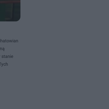
łchatowian
zną
 stanie
 Tych