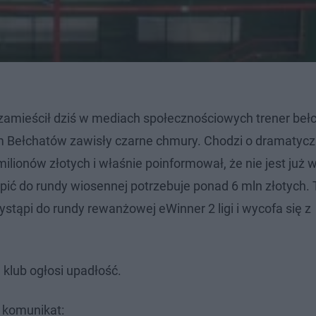
 zamieścił dziś w mediach społecznościowych trener be
m Bełchatów zawisły czarne chmury. Chodzi o dramatyc
lionów złotych i właśnie poinformował, że nie jest już w
pić do rundy wiosennej potrzebuje ponad 6 mln złotych.
stąpi do rundy rewanżowej eWinner 2 ligi i wycofa się z
 klub ogłosi upadłość.
y komunikat: