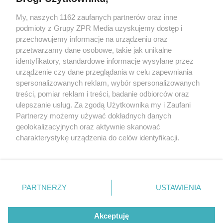
My, naszych 1162 zaufanych partnerów oraz inne
Żaden utwór zamieszczony w serwisie nie może być powielany i
podmioty z Grupy ZPR Media uzyskujemy dostęp i
rozpowszechniany lub dalej rozpowszechniany w jakikolwiek sposób (w
tym także elektroniczny lub mechaniczny) na jakimkolwiek polu
przechowujemy informacje na urządzeniu oraz
eksploatacji w jakiejkolwiek formie, włącznie z umieszczaniem w
przetwarzamy dane osobowe, takie jak unikalne
Internecie bez pisemnej zgody właściciela praw. Jakiekolwiek użycie lub
identyfikatory, standardowe informacje wysyłane przez
wykorzystanie utworów w całości lub w części z naruszeniem prawa,
tzn. bez właściwej zgody, jest zabronione pod groźbą kary i może być
urządzenie czy dane przeglądania w celu zapewniania
ścigane prawnie.
spersonalizowanych reklam, wybór spersonalizowanych
treści, pomiar reklam i treści, badanie odbiorców oraz
ulepszanie usług. Za zgodą Użytkownika my i Zaufani
Partnerzy możemy używać dokładnych danych
geolokalizacyjnych oraz aktywnie skanować
charakterystykę urządzenia do celów identyfikacji.
Ponieważ cenimy Twoją prywatność, prosimy o zgodę na
O nas
korzystanie z tych technologii poprzez kliknięcie
Informacje prawne
„Akceptuję”. Zgoda jest dobrowolna i zawsze możesz ją
zmienić/wycofać klikając przycisk ustawień prywatności
PARTNERZY
USTAWIENIA
Nasze serwisy
znajdujący się w lewym dolnym rogu strony
. Niektóre
rodzaje przetwarzania danych nie wymagają zgody
© 2026 Grupa ZPR Media
Akceptuję
użytkownika, ale masz prawo sprzeciwić się takiemu