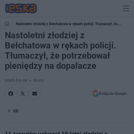
Nastoletni złodziej z Bełchatowa w rękach policji. Tłumaczył, że
potrzebował pieniędzy na dopalacze
Nastoletni złodziej z
Bełchatowa w rękach policji.
Tłumaczył, że potrzebował
pieniędzy na dopalacze
2023-04-06
12:05
Dodaj do Google
RR
11 zarzutów usłyszał 19-letni złodziej z