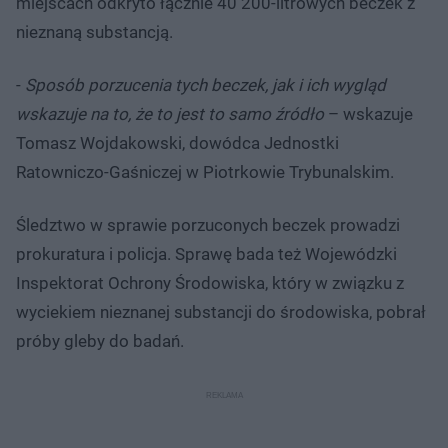
miejscach odkryto łącznie 40 200-litrowych beczek z
nieznaną substancją.
-
Sposób porzucenia tych beczek, jak i ich wygląd
wskazuje na to, że to jest to samo źródło
– wskazuje
Tomasz Wojdakowski, dowódca Jednostki
Ratowniczo-Gaśniczej w Piotrkowie Trybunalskim.
Śledztwo w sprawie porzuconych beczek prowadzi
prokuratura i policja. Sprawę bada też Wojewódzki
Inspektorat Ochrony Środowiska, który w związku z
wyciekiem nieznanej substancji do środowiska, pobrał
próby gleby do badań.