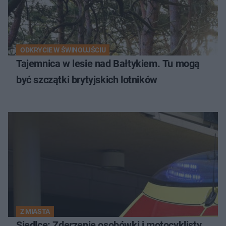
ODKRYCIE W ŚWINOUJŚCIU
Tajemnica w lesie nad Bałtykiem. Tu mogą
być szczątki brytyjskich lotników
Z MIASTA
Siedlce: Zderzenie osobówki i motocyklisty