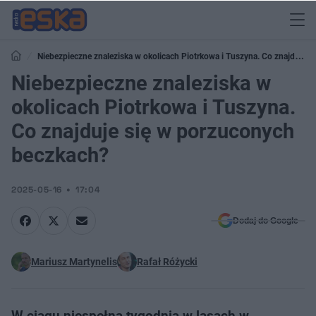
Niebezpieczne znaleziska w okolicach Piotrkowa i Tuszyna. Co znajduje
się w porzuconych beczkach?
Niebezpieczne znaleziska w
okolicach Piotrkowa i Tuszyna.
Co znajduje się w porzuconych
beczkach?
2025-05-16
17:04
Dodaj do Google
Mariusz Martynelis
Rafał Różycki
W ciągu niespełna tygodnia w lasach w