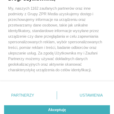
My, naszych 1162 zaufanych partnerów oraz inne
Żaden utwór zamieszczony w serwisie nie może być powielany i
podmioty z Grupy ZPR Media uzyskujemy dostęp i
rozpowszechniany lub dalej rozpowszechniany w jakikolwiek sposób (w
przechowujemy informacje na urządzeniu oraz
tym także elektroniczny lub mechaniczny) na jakimkolwiek polu
eksploatacji w jakiejkolwiek formie, włącznie z umieszczaniem w
przetwarzamy dane osobowe, takie jak unikalne
Internecie bez pisemnej zgody właściciela praw. Jakiekolwiek użycie lub
identyfikatory, standardowe informacje wysyłane przez
wykorzystanie utworów w całości lub w części z naruszeniem prawa,
tzn. bez właściwej zgody, jest zabronione pod groźbą kary i może być
urządzenie czy dane przeglądania w celu zapewniania
ścigane prawnie.
spersonalizowanych reklam, wybór spersonalizowanych
treści, pomiar reklam i treści, badanie odbiorców oraz
ulepszanie usług. Za zgodą Użytkownika my i Zaufani
Partnerzy możemy używać dokładnych danych
geolokalizacyjnych oraz aktywnie skanować
charakterystykę urządzenia do celów identyfikacji.
Ponieważ cenimy Twoją prywatność, prosimy o zgodę na
O nas
korzystanie z tych technologii poprzez kliknięcie
Informacje prawne
„Akceptuję”. Zgoda jest dobrowolna i zawsze możesz ją
zmienić/wycofać klikając przycisk ustawień prywatności
PARTNERZY
USTAWIENIA
Nasze serwisy
znajdujący się w lewym dolnym rogu strony
. Niektóre
rodzaje przetwarzania danych nie wymagają zgody
© 2026 Grupa ZPR Media
Akceptuję
użytkownika, ale masz prawo sprzeciwić się takiemu