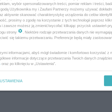
klam, wybór spersonalizowanych treści, pomiar reklam i treści, bad
 zgodą Użytkownika my i Zaufani Partnerzy możemy używać dokład
az aktywnie skanować charakterystykę urządzenia do celów identyfi
ść, prosimy o zgodę na korzystanie z tych technologii poprzez klikn
a i zawsze możesz ją zmienić/wycofać klikając przycisk ustawień pr
ogu strony
. Niektóre rodzaje przetwarzania danych nie wymagaj
iwić się takiemu przetwarzaniu. Preferencje będą miały zastosowanie
szymi informacjami, abyś mógł świadomie i komfortowo korzystać z
gółowe informacje dotyczące przetwarzania Twoich danych znajdzi
s
oraz po kliknięciu w „Ustawienia”.
USTAWIENIA