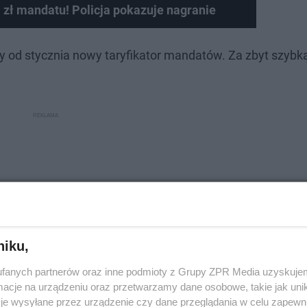
s. zł mandatu! Policja pokazuje nagranie
od stycznia nowy taryfikator mandatów. Za zbyt szybk
niku,
fanych partnerów oraz inne podmioty z Grupy ZPR Media uzyskujem
cje na urządzeniu oraz przetwarzamy dane osobowe, takie jak unika
je wysyłane przez urządzenie czy dane przeglądania w celu zapewn