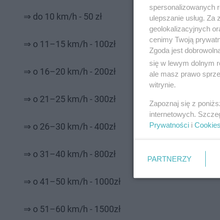
spersonalizowanych re
⇒ do 10 km/h - 50 zł
ulepszanie usług. Za
geolokalizacyjnych or
cenimy Twoją prywatno
⇒ o 11–15 km/h - 100zł
Zgoda jest dobrowoln
się w lewym dolnym r
⇒ o 16–20 km/h - 200zł
ale masz prawo sprzec
witrynie.
⇒ o 21–25 km/h - 300zł
Zapoznaj się z poniż
internetowych. Szcze
Prywatności
i
Cookie
⇒ o 26–30 km/h - 400zł
⇒ o 31–40 km/h - 800zł
PARTNERZY
⇒ o 41–50 km/h - 1000zł
⇒ o 51–60 km/h - 1500zł