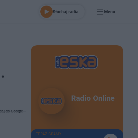
Słuchaj radia
Menu
.
Radio Online
daj do Google
TERAZ GRAMY