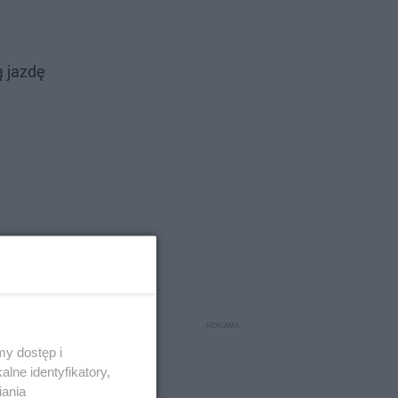
ą jazdę
y dostęp i
lne identyfikatory,
iania