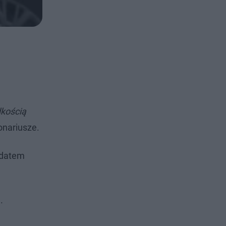
dkością
onariusze.
ndatem
h.