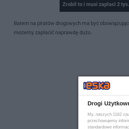
Zrobił to i musi zapłaci 2 ty
Batem na piratów drogowych ma być obowiązujący 
możemy zapłacić naprawdę dużo.
Drogi Użytkow
My, naszych 1162 zau
przechowujemy informa
standardowe informac