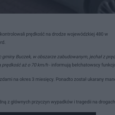
D kontrolowali prędkość na drodze wojewódzkiej 480 w
ord.
iec gminy Buczek, w obszarze zabudowanym, jechał z prę
 prędkość aż o 70 km/h
- informują bełchatowscy funkcj
azdami na okres 3 miesięcy. Ponadto został ukarany ma
edną z głównych przyczyn wypadków i tragedii na drogac