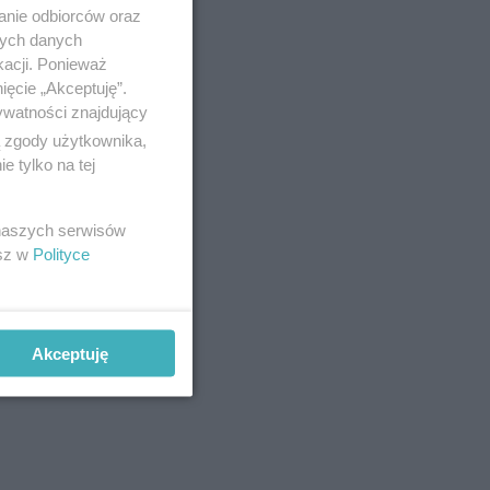
anie odbiorców oraz
nych danych
kacji. Ponieważ
ięcie „Akceptuję”.
ywatności znajdujący
ą zgody użytkownika,
 tylko na tej
 naszych serwisów
esz w
Polityce
Akceptuję