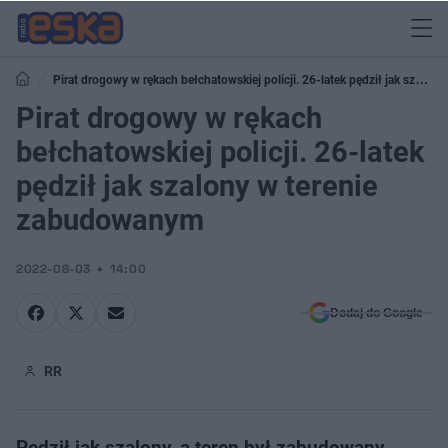
Pirat drogowy w rękach bełchatowskiej policji. 26-latek pędził jak szalony
w terenie zabudowanym
Pirat drogowy w rękach
bełchatowskiej policji. 26-latek
pędził jak szalony w terenie
zabudowanym
2022-08-03
14:00
Dodaj do Google
RR
Pędził jak szalony, a teren był zabudowany.