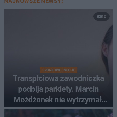
NAJNOWSZE NEWSY:
12
SPORTOWE EMOCJE
Transpłciowa zawodniczka
podbija parkiety. Marcin
Możdżonek nie wytrzymał:
"Skandaliczna sytuacja"