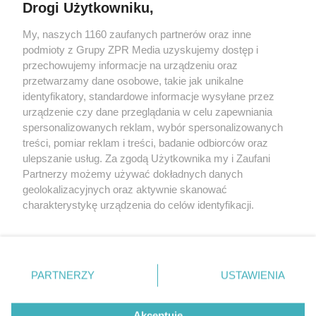
Drogi Użytkowniku,
My, naszych 1160 zaufanych partnerów oraz inne
Żaden utwór zamieszczony w serwisie nie może być powielany i
podmioty z Grupy ZPR Media uzyskujemy dostęp i
rozpowszechniany lub dalej rozpowszechniany w jakikolwiek sposób (w
tym także elektroniczny lub mechaniczny) na jakimkolwiek polu
przechowujemy informacje na urządzeniu oraz
eksploatacji w jakiejkolwiek formie, włącznie z umieszczaniem w
przetwarzamy dane osobowe, takie jak unikalne
Internecie bez pisemnej zgody właściciela praw. Jakiekolwiek użycie lub
identyfikatory, standardowe informacje wysyłane przez
wykorzystanie utworów w całości lub w części z naruszeniem prawa,
tzn. bez właściwej zgody, jest zabronione pod groźbą kary i może być
urządzenie czy dane przeglądania w celu zapewniania
ścigane prawnie.
spersonalizowanych reklam, wybór spersonalizowanych
treści, pomiar reklam i treści, badanie odbiorców oraz
ulepszanie usług. Za zgodą Użytkownika my i Zaufani
Partnerzy możemy używać dokładnych danych
geolokalizacyjnych oraz aktywnie skanować
charakterystykę urządzenia do celów identyfikacji.
Ponieważ cenimy Twoją prywatność, prosimy o zgodę na
O nas
korzystanie z tych technologii poprzez kliknięcie
Informacje prawne
„Akceptuję”. Zgoda jest dobrowolna i zawsze możesz ją
zmienić/wycofać klikając przycisk ustawień prywatności
PARTNERZY
USTAWIENIA
Nasze serwisy
znajdujący się w lewym dolnym rogu strony
. Niektóre
rodzaje przetwarzania danych nie wymagają zgody
© 2026 Grupa ZPR Media
Akceptuję
użytkownika, ale masz prawo sprzeciwić się takiemu