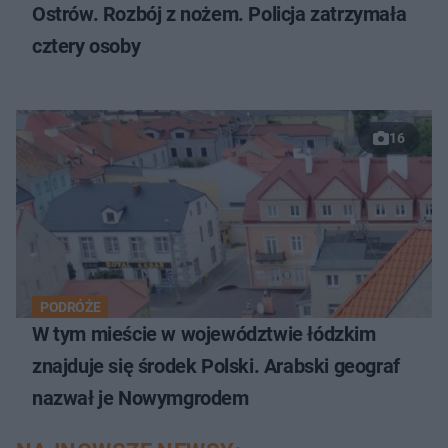
Ostrów. Rozbój z nożem. Policja zatrzymała
cztery osoby
16
PODRÓŻE
W tym mieście w województwie łódzkim
znajduje się środek Polski. Arabski geograf
nazwał je Nowymgrodem