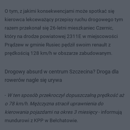
O tym, z jakimi konsekwencjami może spotkać się
kierowca lekceważący przepisy ruchu drogowego tym
razem przekonał się 26-letni mieszkaniec Czernic,
który na drodze powiatowej 2311E w miejscowości
Prądzew w gminie Rusiec pędził swoim renault z
prędkością 128 km/h w obszarze zabudowanym.
Drogowy absurd w centrum Szczecina? Droga dla
rowerów nagle się urywa
-
W ten sposób przekroczył dopuszczalną prędkość aż
o 78 km/h. Mężczyzna stracił uprawnienia do
kierowania pojazdami na okres 3 miesięcy
- informują
mundurowi z KPP w Bełchatowie.