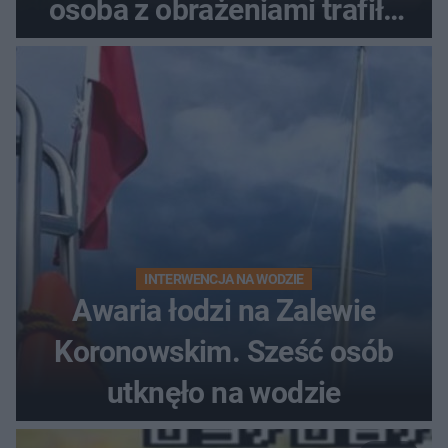
osoba z obrażeniami trafiła
do szpitala
INTERWENCJA NA WODZIE
Awaria łodzi na Zalewie
Koronowskim. Sześć osób
utknęło na wodzie