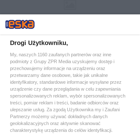
Drogi Użytkowniku,
My, naszych 1160 zaufanych partnerów oraz inne
Żaden utwór zamieszczony w serwisie nie może być powielany i
podmioty z Grupy ZPR Media uzyskujemy dostęp i
rozpowszechniany lub dalej rozpowszechniany w jakikolwiek sposób (w
tym także elektroniczny lub mechaniczny) na jakimkolwiek polu
przechowujemy informacje na urządzeniu oraz
eksploatacji w jakiejkolwiek formie, włącznie z umieszczaniem w
przetwarzamy dane osobowe, takie jak unikalne
Internecie bez pisemnej zgody właściciela praw. Jakiekolwiek użycie lub
identyfikatory, standardowe informacje wysyłane przez
wykorzystanie utworów w całości lub w części z naruszeniem prawa,
tzn. bez właściwej zgody, jest zabronione pod groźbą kary i może być
urządzenie czy dane przeglądania w celu zapewniania
ścigane prawnie.
spersonalizowanych reklam, wybór spersonalizowanych
treści, pomiar reklam i treści, badanie odbiorców oraz
ulepszanie usług. Za zgodą Użytkownika my i Zaufani
Partnerzy możemy używać dokładnych danych
geolokalizacyjnych oraz aktywnie skanować
charakterystykę urządzenia do celów identyfikacji.
Ponieważ cenimy Twoją prywatność, prosimy o zgodę na
O nas