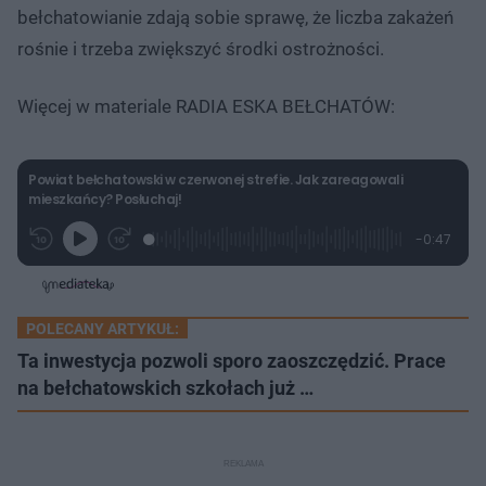
bełchatowianie zdają sobie sprawę, że liczba zakażeń
rośnie i trzeba zwiększyć środki ostrożności.
Więcej w materiale RADIA ESKA BEŁCHATÓW:
Powiat bełchatowski w czerwonej strefie. Jak zareagowali
mieszkańcy? Posłuchaj!
L
P
P
P
-
0:47
G
o
r
r
o
z
r
a
z
z
o
a
d
e
e
s
j
t
e
w
w
a
d
i
i
ł
:
ń
ń
y
POLECANY ARTYKUŁ:
c
3
1
1
z
1
0
0
Ta inwestycja pozwoli sporo zaoszczędzić. Prace
a
s
.
s
s
Â
5
na bełchatowskich szkołach już …
d
d
2
o
o
%
t
p
u
r
ł
z
u
o
d