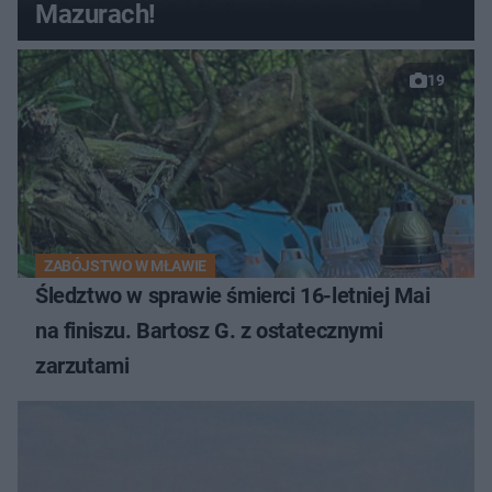
Mazurach!
19
ZABÓJSTWO W MŁAWIE
Śledztwo w sprawie śmierci 16-letniej Mai
na finiszu. Bartosz G. z ostatecznymi
zarzutami