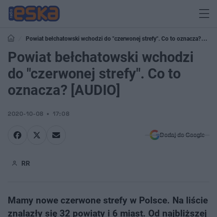
Powiat bełchatowski wchodzi do "czerwonej strefy". Co to oznacza?
[AUDIO]
Powiat bełchatowski wchodzi
do "czerwonej strefy". Co to
oznacza? [AUDIO]
2020-10-08
17:08
Dodaj do Google
RR
Mamy nowe czerwone strefy w Polsce. Na liście
znalazły się 32 powiaty i 6 miast. Od najbliższej