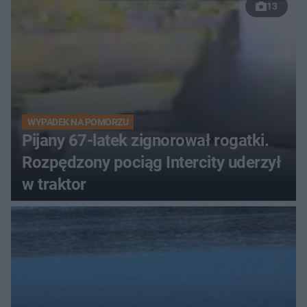
13
WYPADEK NA POMORZU
Pijany 67-latek zignorował rogatki.
Rozpędzony pociąg Intercity uderzył
w traktor