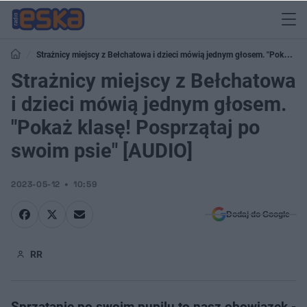
Strażnicy miejscy z Bełchatowa i dzieci mówią jednym głosem. "Pokaż
klasę! Posprzątaj po swoim psie" [AUDIO]
Strażnicy miejscy z Bełchatowa
i dzieci mówią jednym głosem.
"Pokaż klasę! Posprzątaj po
swoim psie" [AUDIO]
2023-05-12
10:59
Dodaj do Google
RR
Sprzątanie po swoim pupilu to nasz obowiązek -