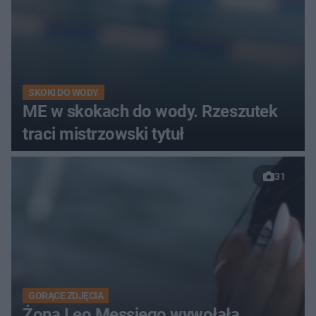
SKOKI DO WODY
ME w skokach do wody. Rzeszutek
traci mistrzowski tytuł
31
GORĄCE ZDJĘCIA
Żona Leo Messiego wywołała