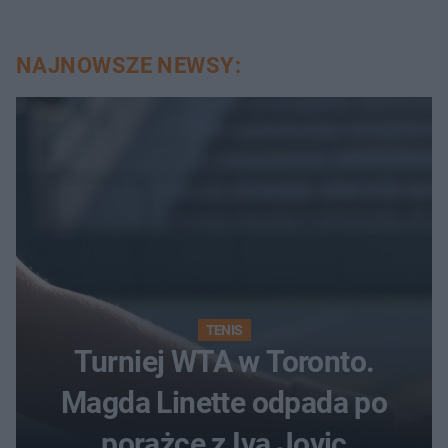
NAJNOWSZE NEWSY:
TENIS
Turniej WTA w Toronto.
Magda Linette odpada po
porażce z Ivą Jovic