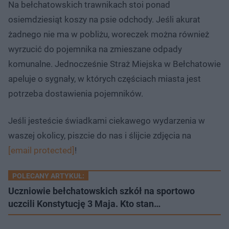
:
ń
ń
y
Na bełchatowskich trawnikach stoi ponad
c
8
1
1
z
.
0
0
a
osiemdziesiąt koszy na psie odchody. Jeśli akurat
s
1
s
s
Â
7
d
d
żadnego nie ma w pobliżu, woreczek można również
%
o
o
t
p
wyrzucić do pojemnika na zmieszane odpady
u
r
ł
z
komunalne. Jednocześnie Straż Miejska w Bełchatowie
u
o
d
apeluje o sygnały, w których częściach miasta jest
u
potrzeba dostawienia pojemników.
Jeśli jesteście świadkami ciekawego wydarzenia w
waszej okolicy, piszcie do nas i ślijcie zdjęcia na
[email protected]
!
POLECANY ARTYKUŁ:
Uczniowie bełchatowskich szkół na sportowo
uczcili Konstytucję 3 Maja. Kto stan…