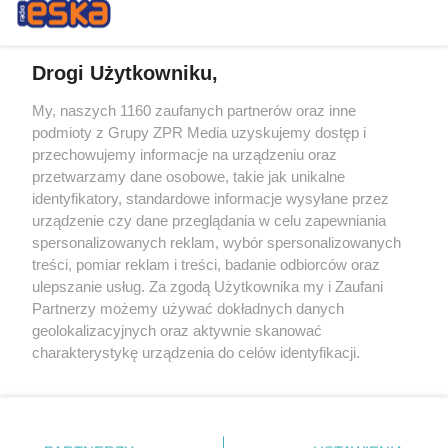
Drogi Użytkowniku,
My, naszych 1160 zaufanych partnerów oraz inne
Żaden utwór zamieszczony w serwisie nie może być powielany i
podmioty z Grupy ZPR Media uzyskujemy dostęp i
rozpowszechniany lub dalej rozpowszechniany w jakikolwiek sposób (w
tym także elektroniczny lub mechaniczny) na jakimkolwiek polu
przechowujemy informacje na urządzeniu oraz
eksploatacji w jakiejkolwiek formie, włącznie z umieszczaniem w
przetwarzamy dane osobowe, takie jak unikalne
Internecie bez pisemnej zgody właściciela praw. Jakiekolwiek użycie lub
identyfikatory, standardowe informacje wysyłane przez
wykorzystanie utworów w całości lub w części z naruszeniem prawa,
tzn. bez właściwej zgody, jest zabronione pod groźbą kary i może być
urządzenie czy dane przeglądania w celu zapewniania
ścigane prawnie.
spersonalizowanych reklam, wybór spersonalizowanych
treści, pomiar reklam i treści, badanie odbiorców oraz
ulepszanie usług. Za zgodą Użytkownika my i Zaufani
Partnerzy możemy używać dokładnych danych
geolokalizacyjnych oraz aktywnie skanować
charakterystykę urządzenia do celów identyfikacji.
Ponieważ cenimy Twoją prywatność, prosimy o zgodę na
O nas
korzystanie z tych technologii poprzez kliknięcie
Informacje prawne
„Akceptuję”. Zgoda jest dobrowolna i zawsze możesz ją
zmienić/wycofać klikając przycisk ustawień prywatności