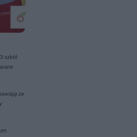
3 szkół
lowane
mawiają ze
y
eum