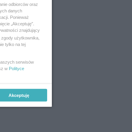
anie odbiorców oraz
nych danych
kacji. Ponieważ
ięcie „Akceptuję”.
ywatności znajdujący
ą zgody użytkownika,
 tylko na tej
 naszych serwisów
esz w
Polityce
Akceptuję