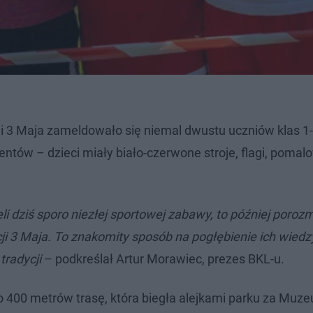
cji 3 Maja zameldowało się niemal dwustu uczniów klas 1-
tów – dzieci miały biało-czerwone stroje, flagi, poma
i dziś sporo niezłej sportowej zabawy, to później poroz
ji 3 Maja. To znakomity sposób na pogłębienie ich wiedz
tradycji
– podkreślał Artur Morawiec, prezes BKL-u.
ko 400 metrów trasę, która biegła alejkami parku za Muz