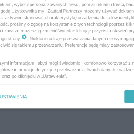
klam, wybór spersonalizowanych treści, pomiar reklam i treści, bad
 zgodą Użytkownika my i Zaufani Partnerzy możemy używać dokład
i 3 Maja
az aktywnie skanować charakterystykę urządzenia do celów identyfi
ść, prosimy o zgodę na korzystanie z tych technologii poprzez klikn
a i zawsze możesz ją zmienić/wycofać klikając przycisk ustawień pr
eudohodowli szukają nowych domów w Polsce
ogu strony
. Niektóre rodzaje przetwarzania danych nie wymagaj
iwić się takiemu przetwarzaniu. Preferencje będą miały zastosowanie
szymi informacjami, abyś mógł świadomie i komfortowo korzystać z
gółowe informacje dotyczące przetwarzania Twoich danych znajdzi
s
oraz po kliknięciu w „Ustawienia”.
USTAWIENIA