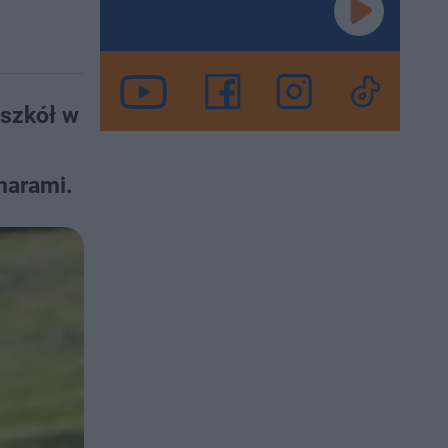
 szkół w
harami.