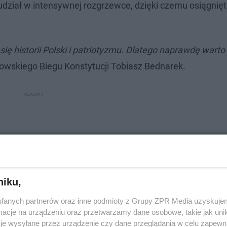
dział w intensywnej rozgrzewce, dzięki czemu osiągnięt
się historii Polski i patriotyzmu. Dlatego naprawdę warto
owskiego Biegu Konstytucji Tobiasz Bednarek.
niku,
fanych partnerów oraz inne podmioty z Grupy ZPR Media uzyskujem
cje na urządzeniu oraz przetwarzamy dane osobowe, takie jak unika
je wysyłane przez urządzenie czy dane przeglądania w celu zapewn