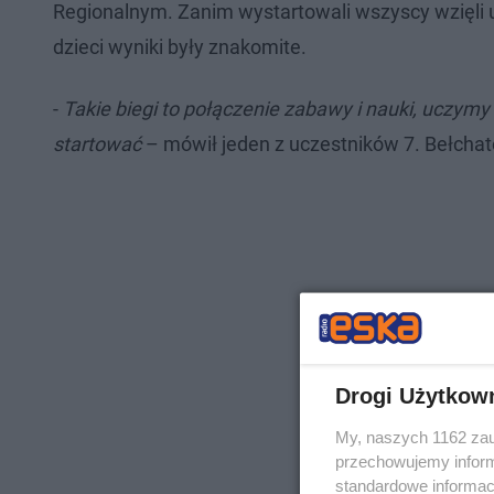
Regionalnym. Zanim wystartowali wszyscy wzięli u
dzieci wyniki były znakomite.
-
Takie biegi to połączenie zabawy i nauki, uczymy 
startować
– mówił jeden z uczestników 7. Bełchat
Drogi Użytkow
My, naszych 1162 zau
przechowujemy informa
standardowe informac