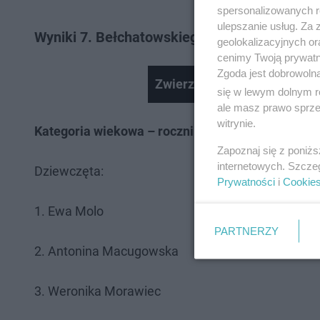
spersonalizowanych re
ulepszanie usług. Za
Wyniki 7. Bełchatowskiego Biegu Konstytucj
geolokalizacyjnych or
cenimy Twoją prywatno
Zgoda jest dobrowoln
Zwierzęta z ukraińskich ps
się w lewym dolnym r
ale masz prawo sprzec
witrynie.
Kategoria wiekowa – rocznik 2013
Zapoznaj się z poniż
internetowych. Szcze
Dziewczęta:
Prywatności
i
Cookie
1. Ewa Molo
PARTNERZY
2. Antonina Macugowska
3. Weronika Morawiec