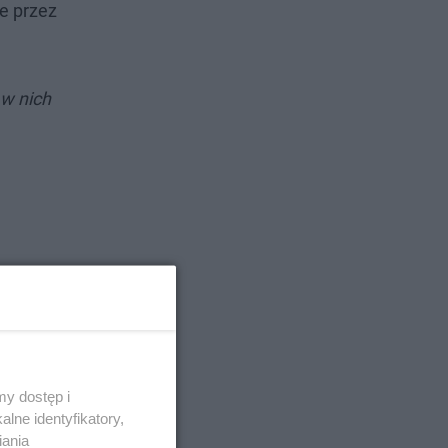
e przez
 w nich
y dostęp i
lne identyfikatory,
iania