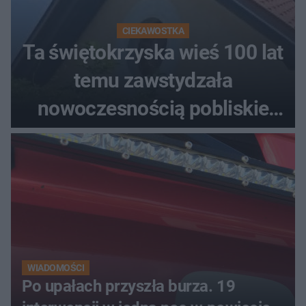
CIEKAWOSTKA
Ta świętokrzyska wieś 100 lat
temu zawstydzała
nowoczesnością pobliskie
miasta. Prąd, telefon i
luksusowa auta
WIADOMOŚCI
Po upałach przyszła burza. 19