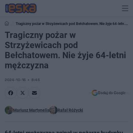
Tragiczny pożar w Strzyżewicach pod Bełchatowem. Nie żyje 64-letni
mężczyzna
Tragiczny pożar w
Strzyżewicach pod
Bełchatowem. Nie żyje 64-letni
mężczyzna
2024-10-16
8:45
Dodaj do Google
Mariusz Martynelis
Rafał Różycki
64-letni mężczyzna zginął w pożarze budynku