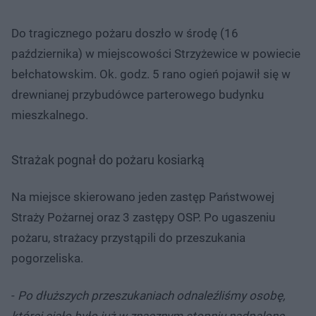
Do tragicznego pożaru doszło w środę (16
października) w miejscowości Strzyżewice w powiecie
bełchatowskim. Ok. godz. 5 rano ogień pojawił się w
drewnianej przybudówce parterowego budynku
mieszkalnego.
Strażak pognał do pożaru kosiarką
Na miejsce skierowano jeden zastęp Państwowej
Straży Pożarnej oraz 3 zastępy OSP. Po ugaszeniu
pożaru, strażacy przystąpili do przeszukania
pogorzeliska.
-
Po dłuższych przeszukaniach odnaleźliśmy osobę,
której ciało było już w znacznym stopniu nadpalone
-