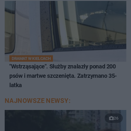
DRAMAT W KIELCACH
"Wstrząsające". Służby znalazły ponad 200
psów i martwe szczenięta. Zatrzymano 35-
latka
NAJNOWSZE NEWSY:
26