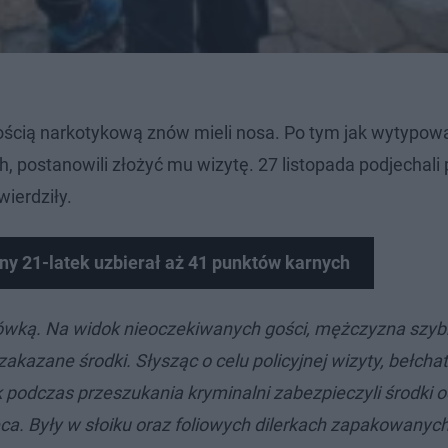
ością narkotykową znów mieli nosa. Po tym jak wytypowa
, postanowili złożyć mu wizytę. 27 listopada podjechali
wierdziły.
ny 21-latek uzbierał aż 41 punktów karnych
mówką. Na widok nieoczekiwanych gości, mężczyzna szyb
akazane środki. Słysząc o celu policyjnej wizyty, bełcha
 podczas przeszukania kryminalni zabezpieczyli środki o
ca. Były w słoiku oraz foliowych dilerkach zapakowanyc