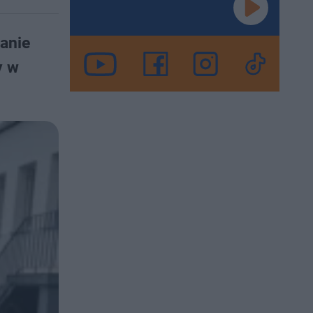
danie
y w