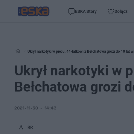
ESKA Story
Dołącz
Ukrył narkotyki w piecu. 44-latkowi z Bełchatowa grozi do 10 lat w
Ukrył narkotyki w p
Bełchatowa grozi do
2021-11-30
14:43
RR