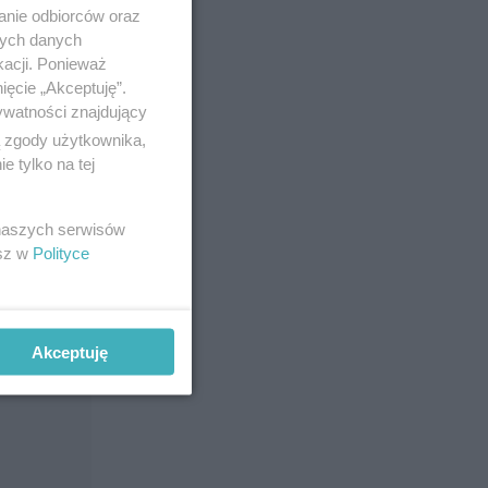
anie odbiorców oraz
nych danych
kacji. Ponieważ
 wydziału
ięcie „Akceptuję”.
ywatności znajdujący
ą zgody użytkownika,
 tylko na tej
 w twoim
 naszych serwisów
esz w
Polityce
Akceptuję