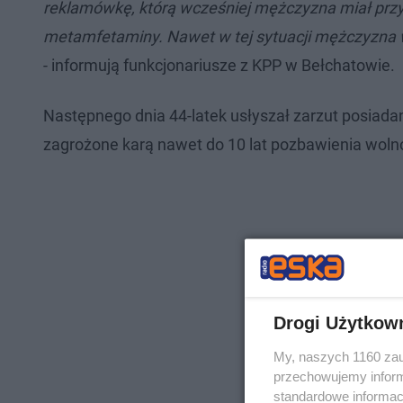
reklamówkę, którą wcześniej mężczyzna miał przy 
metamfetaminy. Nawet w tej sytuacji mężczyzna w
- informują funkcjonariusze z KPP w Bełchatowie.
Następnego dnia 44-latek usłyszał zarzut posiadan
zagrożone karą nawet do 10 lat pozbawienia wolno
Drogi Użytkow
My, naszych 1160 zau
przechowujemy informa
standardowe informac