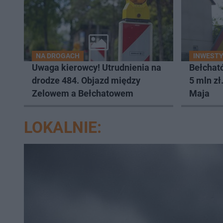
NA DROGACH
INWEST
Uwaga kierowcy! Utrudnienia na
Bełchat
drodze 484. Objazd między
5 mln zł
Zelowem a Bełchatowem
Maja
LOKALNIE: