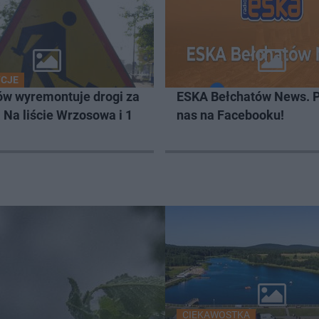
YCJE
ów wyremontuje drogi za
ESKA Bełchatów News. 
. Na liście Wrzosowa i 1
nas na Facebooku!
CIEKAWOSTKA