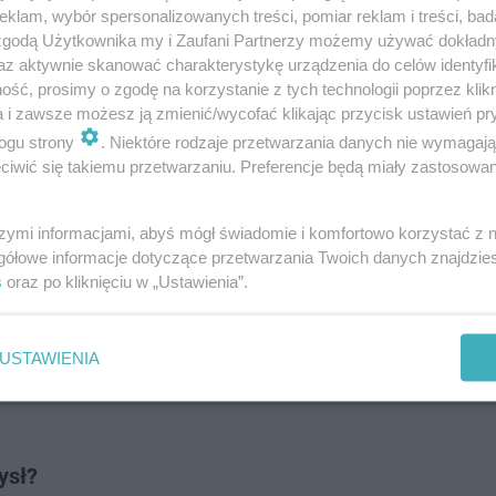
klam, wybór spersonalizowanych treści, pomiar reklam i treści, bad
 zgodą Użytkownika my i Zaufani Partnerzy możemy używać dokład
az aktywnie skanować charakterystykę urządzenia do celów identyfi
kuratury Rejonowej w Bełchatowie prowadzą policjanci z
ść, prosimy o zgodę na korzystanie z tych technologii poprzez klikn
a i zawsze możesz ją zmienić/wycofać klikając przycisk ustawień pr
y powiatowej.
ogu strony
. Niektóre rodzaje przetwarzania danych nie wymagaj
iwić się takiemu przetwarzaniu. Preferencje będą miały zastosowanie
kolicy? A może chcesz poinformować o trudnej sytuacji
! Pisz do nas na:
[email protected]
szymi informacjami, abyś mógł świadomie i komfortowo korzystać z
gółowe informacje dotyczące przetwarzania Twoich danych znajdzi
s
oraz po kliknięciu w „Ustawienia”.
e sąsiadów. Awantura zakończyła się in…
USTAWIENIA
ysł?