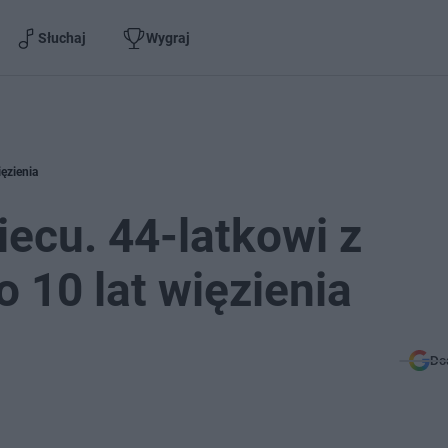
Słuchaj
Wygraj
ięzienia
iecu. 44-latkowi z
 10 lat więzienia
Do