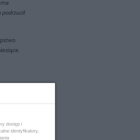
rama
 podrzucił
tępstwo
iesiące.
y dostęp i
lne identyfikatory,
iania