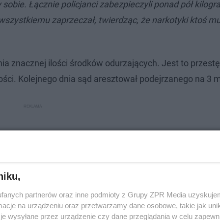
sobie. Łącznie policjanci zabezpieczyli ponad pół kilog
szystkiemu zaprzeczał, twierdząc, że narkotyki ktoś mu
ia znacznej ilości środków odurzających. Jest to przes
ści. Kolejnego dnia sąd aresztował podejrzanego na 3 m
niku,
fanych partnerów oraz inne podmioty z Grupy ZPR Media uzyskujem
cje na urządzeniu oraz przetwarzamy dane osobowe, takie jak unika
je wysyłane przez urządzenie czy dane przeglądania w celu zapewn