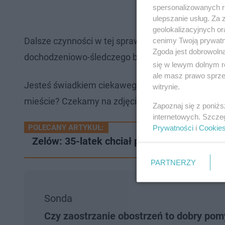
spersonalizowanych re
ulepszanie usług. Za
geolokalizacyjnych or
Dalsze czynności w tej sprawie pod nadzorem Pro
cenimy Twoją prywatno
Zgoda jest dobrowoln
dochodzeniowo-śledczego bełchatowskiej komend
się w lewym dolnym r
ale masz prawo sprzec
Jesteś świadkiem ciekawego zdarzenia w twojej o
witrynie.
mieście? Czekamy na zdjęcia, filmy i gorące newsy
Zapoznaj się z poniż
internetowych. Szcze
POLECANY ARTYKUŁ:
Prywatności
i
Cookie
Zelów: 35-latek chciał podpalić mieszkani
PARTNERZY
Sonda
Czy zaostrzanie obostrzeń to dobry pom