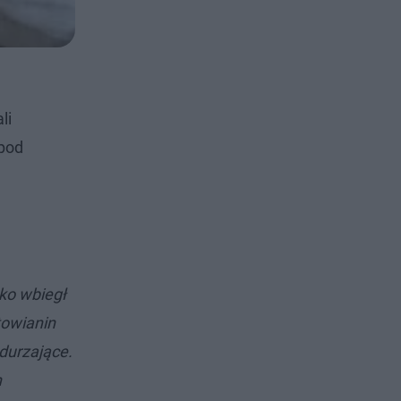
li
 pod
ko wbiegł
towianin
durzające.
h