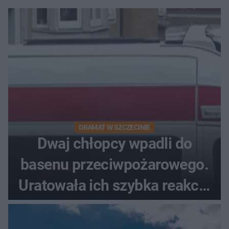
DRAMAT W SZCZECINIE
Dwaj chłopcy wpadli do
basenu przeciwpożarowego.
Uratowała ich szybka reakcja
świadków