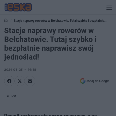
Stacje naprawy rowerów w Bełchatowie. Tutaj szybko i bezpłatnie
naprawisz swój jednoślad!
Stacje naprawy rowerów w
Bełchatowie. Tutaj szybko i
bezpłatnie naprawisz swój
jednoślad!
2021-03-23
14:18
Dodaj do Google
RR
Powoli rozkręca się sezon rowerowy, a na