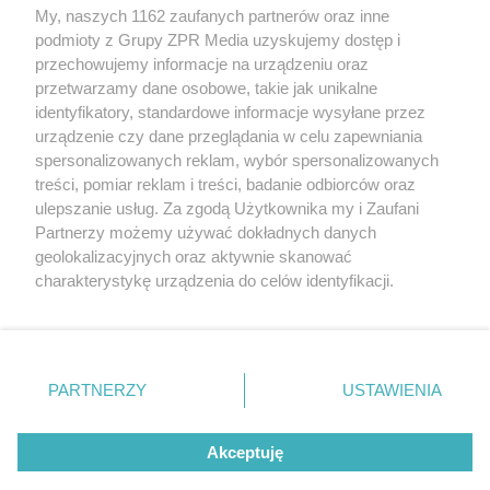
My, naszych 1162 zaufanych partnerów oraz inne
Żaden utwór zamieszczony w serwisie nie może być powielany i
podmioty z Grupy ZPR Media uzyskujemy dostęp i
rozpowszechniany lub dalej rozpowszechniany w jakikolwiek sposób (w
tym także elektroniczny lub mechaniczny) na jakimkolwiek polu
przechowujemy informacje na urządzeniu oraz
eksploatacji w jakiejkolwiek formie, włącznie z umieszczaniem w
przetwarzamy dane osobowe, takie jak unikalne
Internecie bez pisemnej zgody właściciela praw. Jakiekolwiek użycie lub
identyfikatory, standardowe informacje wysyłane przez
wykorzystanie utworów w całości lub w części z naruszeniem prawa,
tzn. bez właściwej zgody, jest zabronione pod groźbą kary i może być
urządzenie czy dane przeglądania w celu zapewniania
ścigane prawnie.
spersonalizowanych reklam, wybór spersonalizowanych
treści, pomiar reklam i treści, badanie odbiorców oraz
ulepszanie usług. Za zgodą Użytkownika my i Zaufani
Partnerzy możemy używać dokładnych danych
geolokalizacyjnych oraz aktywnie skanować
charakterystykę urządzenia do celów identyfikacji.
Ponieważ cenimy Twoją prywatność, prosimy o zgodę na
O nas
korzystanie z tych technologii poprzez kliknięcie
Informacje prawne
„Akceptuję”. Zgoda jest dobrowolna i zawsze możesz ją
zmienić/wycofać klikając przycisk ustawień prywatności
PARTNERZY
USTAWIENIA
Nasze serwisy
znajdujący się w lewym dolnym rogu strony
. Niektóre
rodzaje przetwarzania danych nie wymagają zgody
© 2026 Grupa ZPR Media
Akceptuję
użytkownika, ale masz prawo sprzeciwić się takiemu
przetwarzaniu. Preferencje będą miały zastosowanie tylko