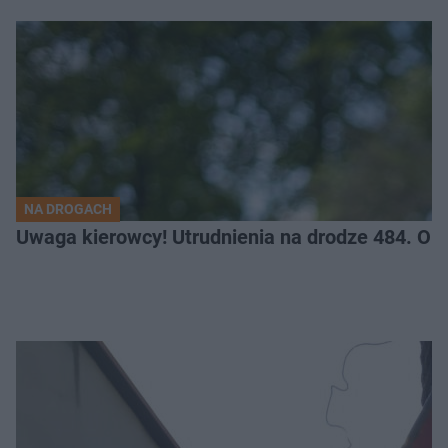
NA DROGACH
Uwaga kierowcy! Utrudnienia na drodze 484. O