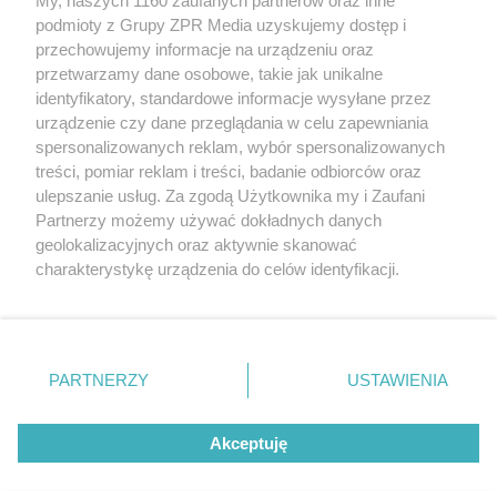
My, naszych 1160 zaufanych partnerów oraz inne
Żaden utwór zamieszczony w serwisie nie może być powielany i
podmioty z Grupy ZPR Media uzyskujemy dostęp i
rozpowszechniany lub dalej rozpowszechniany w jakikolwiek sposób (w
tym także elektroniczny lub mechaniczny) na jakimkolwiek polu
przechowujemy informacje na urządzeniu oraz
eksploatacji w jakiejkolwiek formie, włącznie z umieszczaniem w
przetwarzamy dane osobowe, takie jak unikalne
Internecie bez pisemnej zgody właściciela praw. Jakiekolwiek użycie lub
identyfikatory, standardowe informacje wysyłane przez
wykorzystanie utworów w całości lub w części z naruszeniem prawa,
tzn. bez właściwej zgody, jest zabronione pod groźbą kary i może być
urządzenie czy dane przeglądania w celu zapewniania
ścigane prawnie.
spersonalizowanych reklam, wybór spersonalizowanych
treści, pomiar reklam i treści, badanie odbiorców oraz
ulepszanie usług. Za zgodą Użytkownika my i Zaufani
Partnerzy możemy używać dokładnych danych
geolokalizacyjnych oraz aktywnie skanować
charakterystykę urządzenia do celów identyfikacji.
Ponieważ cenimy Twoją prywatność, prosimy o zgodę na
O nas
korzystanie z tych technologii poprzez kliknięcie
Informacje prawne
„Akceptuję”. Zgoda jest dobrowolna i zawsze możesz ją
zmienić/wycofać klikając przycisk ustawień prywatności
PARTNERZY
USTAWIENIA
Nasze serwisy
znajdujący się w lewym dolnym rogu strony
. Niektóre
rodzaje przetwarzania danych nie wymagają zgody
© 2026 Grupa ZPR Media
Akceptuję
użytkownika, ale masz prawo sprzeciwić się takiemu
przetwarzaniu. Preferencje będą miały zastosowanie tylko
na tej witrynie.