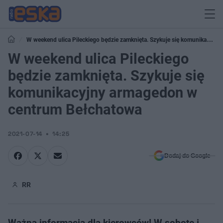
W weekend ulica Pileckiego będzie zamknięta. Szykuje się komunikacyjny
armagedon w centrum Bełchatowa
W weekend ulica Pileckiego
będzie zamknięta. Szykuje się
komunikacyjny armagedon w
centrum Bełchatowa
2021-07-14
14:25
Dodaj do Google
RR
Ważna informacja dla kierowców! W sobotę i