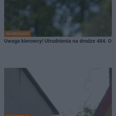
NA DROGACH
Uwaga kierowcy! Utrudnienia na drodze 484. O