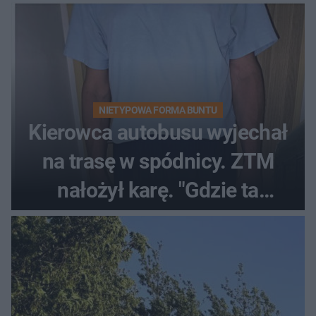
NIETYPOWA FORMA BUNTU
Kierowca autobusu wyjechał
na trasę w spódnicy. ZTM
nałożył karę. "Gdzie ta
tolerancja?"