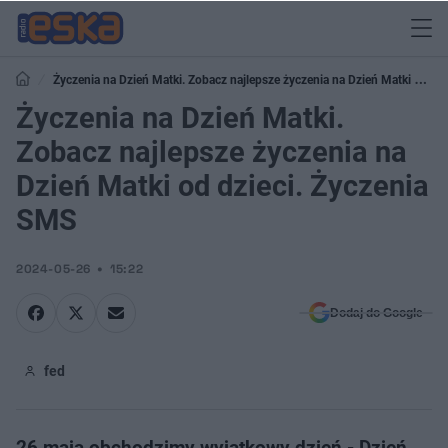
Życzenia na Dzień Matki. Zobacz najlepsze życzenia na Dzień Matki od
dzieci. Życzenia SMS
Życzenia na Dzień Matki.
Zobacz najlepsze życzenia na
Dzień Matki od dzieci. Życzenia
SMS
2024-05-26
15:22
Dodaj do Google
fed
26 maja obchodzimy wyjątkowy dzień - Dzień