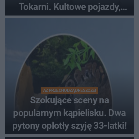
Tokarni. Kultowe pojazdy,
pokazy i muzyczna scena w
Muzeum Wsi Kieleckiej
AŻ PRZECHODZĄ DRESZCZE!
Szokujące sceny na
popularnym kąpielisku. Dwa
pytony oplotły szyję 33-latki!