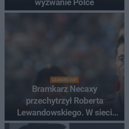
wyzwanie Polce
LEAGUES CUP
Bramkarz Necaxy
przechytrzył Roberta
Lewandowskiego. W sieci
krąży wideo z tego pojedynku