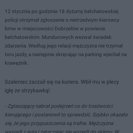
12 stycznia po godzinie 18 dyżurny bełchatowskiej
policji otrzymał zgłoszenie o nietrzeźwym kierowcy
bmw w miejscowości Dobrzelów w powiecie
bełchatowskim. Mundurowych wezwał świadek
zdarzenia. Według jego relacji mężczyzna nie trzymał
toru jazdy, a następnie skręcając na parking wjechał na
krawężnik.
Szaleniec zaczaił się na kuriera. Wbił mu w plecy
igłę ze strzykawką!
-
Zgłaszający nabrał podejrzeń co do trzeźwości
kierującego i postanowił to sprawdzić. Szybko okazało
się, że jego przypuszczenia są trafne. Mężczyzna
wysiadł z auta i zataczając się wszedł do sklepu. W