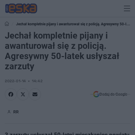
Jechał kompletnie pijany i awanturował się z policją. Agresywny 50-latek
usłyszał zarzuty
Jechał kompletnie pijany i
awanturował się z policją.
Agresywny 50-latek usłyszał
zarzuty
2022-01-14
14:42
Dodaj do Google
RR
3 zarzuty usłyszał 50-letni mieszkaniec powiatu