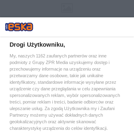
Drogi Użytkowniku,
My, naszych 1162 zaufanych partnerów oraz inne
Żaden utwór zamieszczony w serwisie nie może być powielany i
podmioty z Grupy ZPR Media uzyskujemy dostęp i
rozpowszechniany lub dalej rozpowszechniany w jakikolwiek sposób (w
tym także elektroniczny lub mechaniczny) na jakimkolwiek polu
przechowujemy informacje na urządzeniu oraz
eksploatacji w jakiejkolwiek formie, włącznie z umieszczaniem w
przetwarzamy dane osobowe, takie jak unikalne
Internecie bez pisemnej zgody właściciela praw. Jakiekolwiek użycie lub
identyfikatory, standardowe informacje wysyłane przez
wykorzystanie utworów w całości lub w części z naruszeniem prawa,
tzn. bez właściwej zgody, jest zabronione pod groźbą kary i może być
urządzenie czy dane przeglądania w celu zapewniania
ścigane prawnie.
spersonalizowanych reklam, wybór spersonalizowanych
treści, pomiar reklam i treści, badanie odbiorców oraz
ulepszanie usług. Za zgodą Użytkownika my i Zaufani
Partnerzy możemy używać dokładnych danych
geolokalizacyjnych oraz aktywnie skanować
charakterystykę urządzenia do celów identyfikacji.