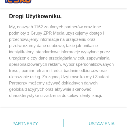
Drogi Użytkowniku,
My, naszych 1162 zaufanych partnerów oraz inne
Żaden utwór zamieszczony w serwisie nie może być powielany i
podmioty z Grupy ZPR Media uzyskujemy dostęp i
rozpowszechniany lub dalej rozpowszechniany w jakikolwiek sposób (w
tym także elektroniczny lub mechaniczny) na jakimkolwiek polu
przechowujemy informacje na urządzeniu oraz
eksploatacji w jakiejkolwiek formie, włącznie z umieszczaniem w
przetwarzamy dane osobowe, takie jak unikalne
Internecie bez pisemnej zgody właściciela praw. Jakiekolwiek użycie lub
identyfikatory, standardowe informacje wysyłane przez
wykorzystanie utworów w całości lub w części z naruszeniem prawa,
tzn. bez właściwej zgody, jest zabronione pod groźbą kary i może być
urządzenie czy dane przeglądania w celu zapewniania
ścigane prawnie.
spersonalizowanych reklam, wybór spersonalizowanych
treści, pomiar reklam i treści, badanie odbiorców oraz
ulepszanie usług. Za zgodą Użytkownika my i Zaufani
Partnerzy możemy używać dokładnych danych
geolokalizacyjnych oraz aktywnie skanować
charakterystykę urządzenia do celów identyfikacji.
Ponieważ cenimy Twoją prywatność, prosimy o zgodę na
O nas
korzystanie z tych technologii poprzez kliknięcie
Informacje prawne
„Akceptuję”. Zgoda jest dobrowolna i zawsze możesz ją
zmienić/wycofać klikając przycisk ustawień prywatności
PARTNERZY
USTAWIENIA
Nasze serwisy