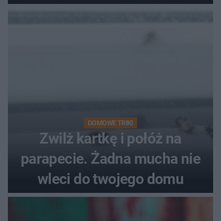
problemie. Sposób na
pociemniałą biżuterię
DOMOWE TRIKI
Zwilż kartkę i połóż na
parapecie. Żadna mucha nie
wleci do twojego domu