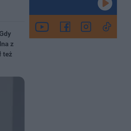
 Gdy
dna z
 też