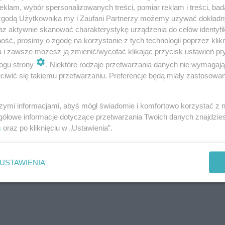
klam, wybór spersonalizowanych treści, pomiar reklam i treści, bad
 zgodą Użytkownika my i Zaufani Partnerzy możemy używać dokład
az aktywnie skanować charakterystykę urządzenia do celów identyfi
ść, prosimy o zgodę na korzystanie z tych technologii poprzez klikn
a i zawsze możesz ją zmienić/wycofać klikając przycisk ustawień pr
ogu strony
. Niektóre rodzaje przetwarzania danych nie wymagaj
iwić się takiemu przetwarzaniu. Preferencje będą miały zastosowanie
kolicy? A może chcesz poinformować o trudnej sytuacji
! Pisz do nas na:
[email protected]
szymi informacjami, abyś mógł świadomie i komfortowo korzystać z
gółowe informacje dotyczące przetwarzania Twoich danych znajdzi
s
oraz po kliknięciu w „Ustawienia”.
chatowa. Szykuje się prawdziwa uczta!
USTAWIENIA