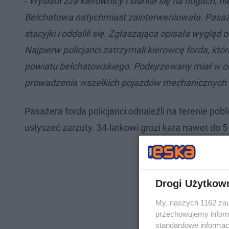
-
Wysiadł zza kierownicy i słaniał się na nogach, n
Bełchatowa natychmiast zainterweniowała. Pasażer
stacyjki i oddalili się. Zgłaszająca opisała wyglą
Najpierw policjanci zatrzymali kierowcę forda, któ
powiatu bełchatowskiego. Podejrzewany miał w or
prowadzenia wszelkich pojazdów mechanicznych
Pasażera forda policjanci odnaleźli na terenie pobl
usłyszeć zarzuty. 34-latkowi grozi kara nawet do 
Drogi Użytkow
My, naszych 1162 zau
przechowujemy informa
standardowe informac