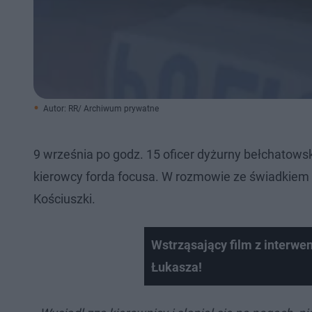
Autor: RR/ Archiwum prywatne
9 września po godz. 15 oficer dyżurny bełchatow
kierowcy forda focusa. W rozmowie ze świadkiem zda
Kościuszki.
Wstrząsający film z interwen
Łukasza!