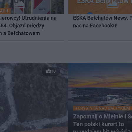
GACH
ierowcy! Utrudnienia na
ESKA Bełchatów News. 
484. Objazd między
nas na Facebooku!
 a Bełchatowem
10
TURYSTYKA NAD BAŁTYKIEM
Zapomnij o Mielnie i S
Ten polski kurort to
prawdziwy hit wśród t