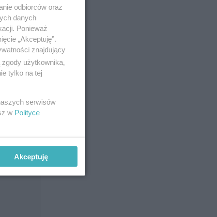
anie odbiorców oraz
nych danych
kacji. Ponieważ
ięcie „Akceptuję”.
ywatności znajdujący
ą zgody użytkownika,
 tylko na tej
 w twoim
 naszych serwisów
esz w
Polityce
Akceptuję