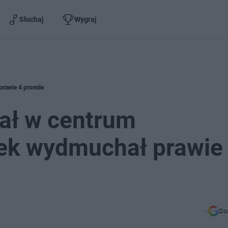
Słuchaj
Wygraj
prawie 4 promile
hał w centrum
tek wydmuchał prawie
Do