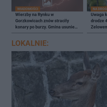
WIADOMOŚCI
NA DRO
Wierzby na Rynku w
Uwaga k
Gorzkowicach znów straciły
drodze 
konary po burzy. Gmina usunie
Zelowem
cztery
LOKALNIE: