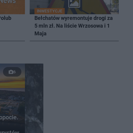
INWESTYCJE
Polub
Bełchatów wyremontuje drogi za
5 mln zł. Na liście Wrzosowa i 1
Maja
6
opocie.
urystów