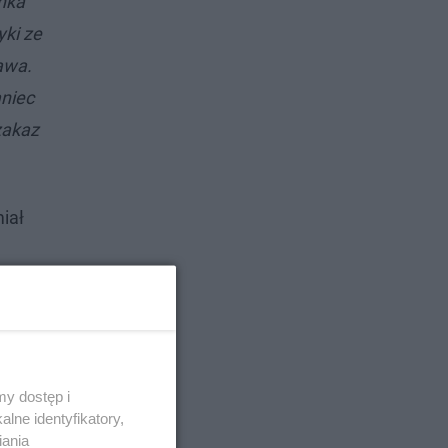
anka
yki ze
rawa.
aniec
zakaz
miał
y dostęp i
lne identyfikatory,
iania