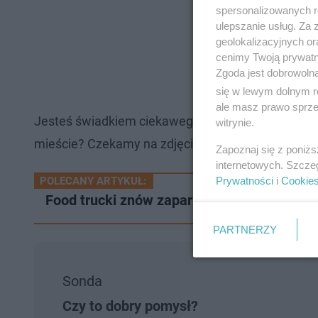
spersonalizowanych re
ulepszanie usług. Za
geolokalizacyjnych or
cenimy Twoją prywatno
Zgoda jest dobrowoln
się w lewym dolnym r
ale masz prawo sprzec
Jesteś świadkiem ciekawego zdarzenia w twojej o
witrynie.
mieście? Czekamy na zdjęcia, filmy i gorące newsy
Zapoznaj się z poniż
internetowych. Szcze
Prywatności
i
Cookie
POLECANY ARTYKUŁ:
Food trucki znów zaparkują w centrum Beł
PARTNERZY
Sonda
Czy to dobry pomysł?