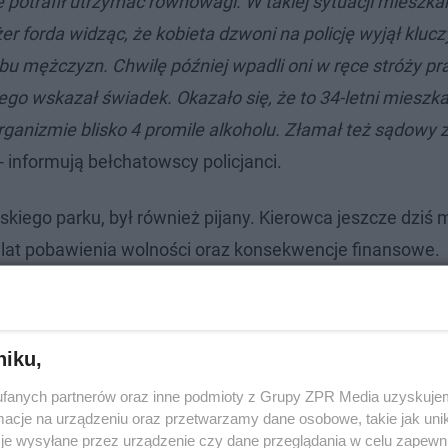
ie potrafił utrzymać równowagi. W takiej sytuacji mieszk
 forda widząc, że kobieta dzwoni na policję wyjął klucz
d obu mężczyzn. Chwilę później wpadli oni w ręce stróży p
rego wskazał świadek. Okazało się, że to 34-letni mieszk
ganizmie blisko 4 promile alkoholu. Złamał też sądowy 
- informują bełchatowscy policjanci.
iskiego parku, był również pijany. Kierowca jeszcze dziś 
5 lat pobawienia wolności oraz konsekwencje finansowe.
niku,
fanych partnerów oraz inne podmioty z Grupy ZPR Media uzyskujem
cje na urządzeniu oraz przetwarzamy dane osobowe, takie jak unika
je wysyłane przez urządzenie czy dane przeglądania w celu zapewn