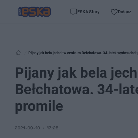
ESKA Story
Dołącz
Pijany jak bela jechał w centrum Bełchatowa. 34-latek wydmuchał 
Pijany jak bela jec
Bełchatowa. 34-la
promile
2021-09-10
17:25