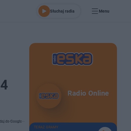
Słuchaj radia
Menu
 4
Radio Online
daj do Google
TERAZ GRAMY