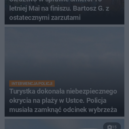
letniej Mai na finiszu. Bartosz G. z
ostatecznymi zarzutami
INTERWENCJA POLICJI
Turystka dokonała niebezpiecznego
okrycia na plaży w Ustce. Policja
musiała zamknąć odcinek wybrzeża
15