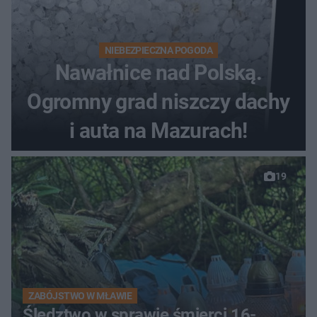
NIEBEZPIECZNA POGODA
Nawałnice nad Polską.
Ogromny grad niszczy dachy
i auta na Mazurach!
19
ZABÓJSTWO W MŁAWIE
Śledztwo w sprawie śmierci 16-