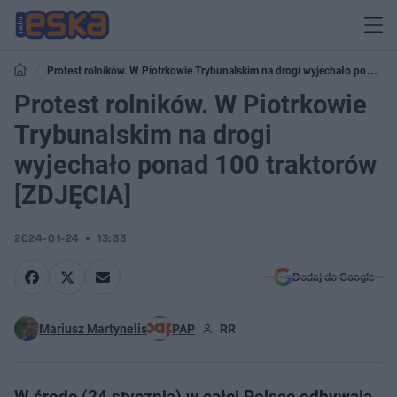
Protest rolników. W Piotrkowie Trybunalskim na drogi wyjechało ponad
100 traktorów [ZDJĘCIA]
Protest rolników. W Piotrkowie
Trybunalskim na drogi
wyjechało ponad 100 traktorów
[ZDJĘCIA]
2024-01-24
13:33
Dodaj do Google
Mariusz Martynelis
PAP
RR
W środę (24 stycznia) w całej Polsce odbywają