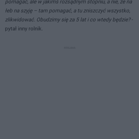
pomagać, ale w jakimś rozsądnym stopniu, a nie, że na
łeb na szyję – tam pomagać, a tu zniszczyć wszystko,
zlikwidować. Obudzimy się za 5 lat i co wtedy będzie?
-
pytał inny rolnik.